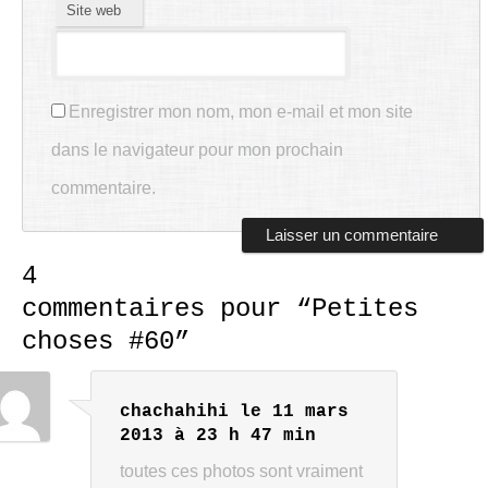
Site web
Enregistrer mon nom, mon e-mail et mon site
dans le navigateur pour mon prochain
commentaire.
4
commentaires pour “
Petites
choses #60
”
chachahihi
le 11 mars
2013 à 23 h 47 min
toutes ces photos sont vraiment