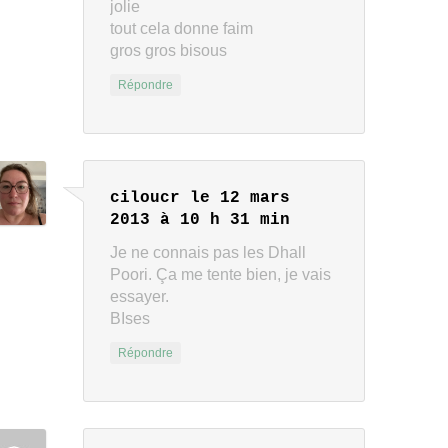
jolie
tout cela donne faim
gros gros bisous
Répondre
ciloucr
le 12 mars
2013 à 10 h 31 min
Je ne connais pas les Dhall
Poori. Ça me tente bien, je vais
essayer.
BIses
Répondre