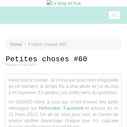
Accueil
Home
/
Petites choses #60
Mode
Petites choses #60
Publié le
11 mars 2013
Beauté
Hello tout le monde. Je m’excuse pour mon irrégularité
Loisirs
en ce moment, le temps file à vive allure et j’ai du mal
à m’organiser. En photos, ces petits riens du quotidien:
Food & drinks
Un GRAND merci à ceux qui m’ont envoyé des petits
messages sur
Hellocoton
,
Facebook
et ailleurs en ce
11 mars 2013. Un an de plus pour moi, et l’envie de
Cuisine
vouloir profiter davantage chaque jour. Ici, cupcake
maison et pâtisseries Gérard Mulot: