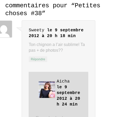
commentaires pour “
Petites
choses #38
”
Sweety
le 9 septembre
2012 à 20 h 18 min
Ton chignon a l’air sublime! Ta
pas + de photos??
Répondre
Aicha
le 9
septembre
2012 à 20
h 24 min