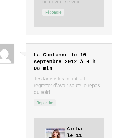
on devrait se voir!
Répondre
La Comtesse
le 10
septembre 2012 à 0 h
08 min
Tes tartelettes m’ont fait
regretter d’avoir sauté le repas
du soir!
Répondre
Aicha
le 11