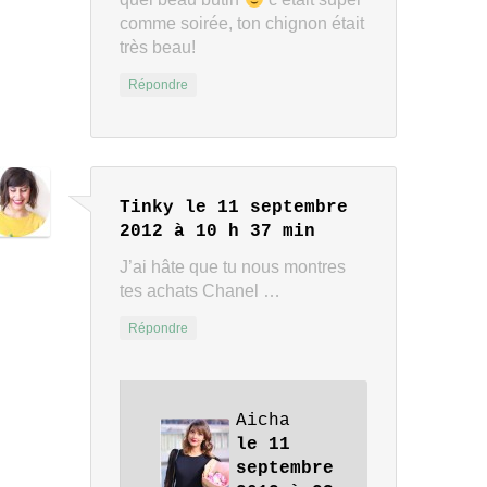
comme soirée, ton chignon était
très beau!
Répondre
Tinky
le 11 septembre
2012 à 10 h 37 min
J’ai hâte que tu nous montres
tes achats Chanel …
Répondre
Aicha
le 11
septembre