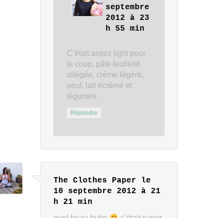
septembre
2012 à 23
h 55 min
C’était assez light pour
le coup, pâte feuilleté
allégée, crème légère,
oeuf, lait écrémé et
légumes.
Répondre
The Clothes Paper
le
10 septembre 2012 à 21
h 21 min
quel beau butin
c’était super