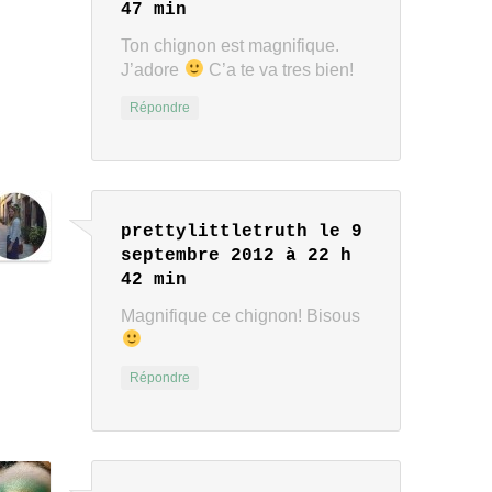
47 min
Ton chignon est magnifique.
J’adore
C’a te va tres bien!
Répondre
prettylittletruth
le 9
septembre 2012 à 22 h
42 min
Magnifique ce chignon! Bisous
Répondre