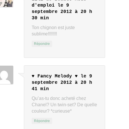
d'emploi
le 9
septembre 2012 à 20 h
30 min
Ton chignon est juste
sublime!!!!!!!!
Répondre
♥ Fancy Melody ♥
le 9
septembre 2012 à 20 h
41 min
Qu’as-tu donc acheté chez
Chanel? Un twin-set? De quelle
couleur? *curieuse*
Répondre