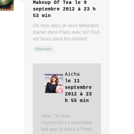
Makeup Of Tea
le 9
septembre 2012 à 23 h
53 min
Oh mon dieu, je veux tellement
trainer dans Paris avec toi! Tout
est beau dans tes photos!
Répondre
Aicha
le 11
septembre
2012 à 23
h 55 min
Aww, t’es trop
mignonne! La prochaine
fois que tu viens à Paris,