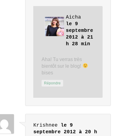
Aicha
le 9
septembre
2012 à 21
h 28 min
Aha! Tu verras très
bientôt sur le blog!
bises
Répondre
Krishnee
le 9
septembre 2012 à 20 h