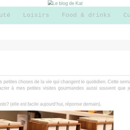
uté
Loisirs
Food & drinks
C
etites choses de la vie qui changent le quotidien. Cette sem
crer à mes petites visites gourmandes aussi souvent que j
photo? (elle est facile aujourd’hui, réponse demain).