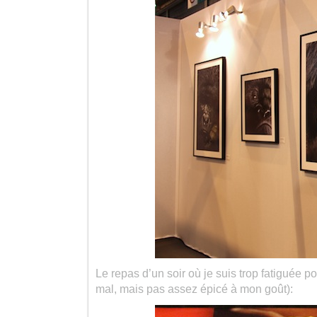
Le repas d’un soir où je suis trop fatiguée 
mal, mais pas assez épicé à mon goût):