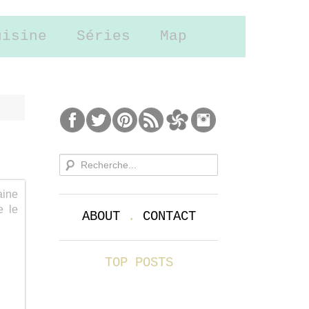
uisine
Séries
Map
aine
e le
ABOUT
.
CONTACT
TOP POSTS