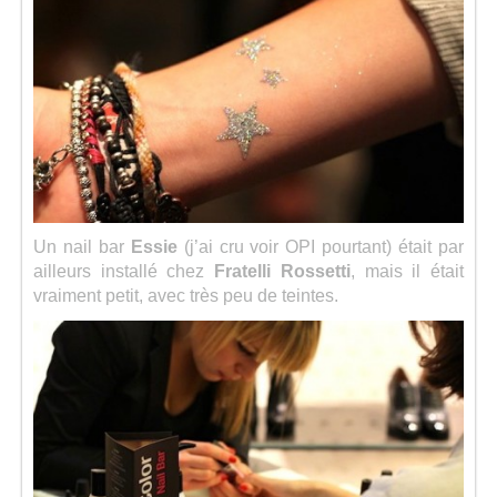
Un nail bar
Essie
(j’ai cru voir OPI pourtant) était par
ailleurs installé chez
Fratelli Rossetti
, mais il était
vraiment petit, avec très peu de teintes.