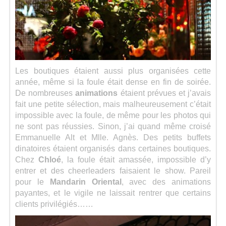
Les boutiques étaient aussi plus organisées cette
année, même si la foule était dense en fin de soirée.
De nombreuses
animations
étaient prévues et j’avais
fait une petite sélection, mais malheureusement c’était
impossible avec la foule, de même pour les photos qui
ne sont pas réussies. Sinon, j’ai quand même croisé
Emmanuelle Alt et Mlle. Agnès. Des petits buffets
dinatoires étaient organisés dans certaines boutiques.
Chez
Chloé
, la foule était amassée, impossible d’y
entrer et des cheerleaders faisaient le show. Pareil
pour le
Mandarin Oriental
, avec des animations
payantes, et le vigile ne laissait rentrer que certains
clients privilégiés……