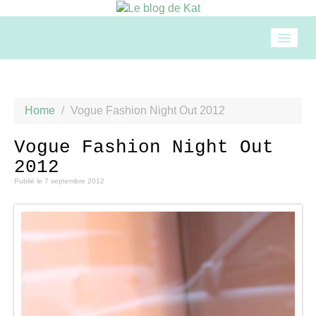
Accueil
Home
/
Vogue Fashion Night Out 2012
Mode
Vogue Fashion Night Out
2012
Beauté
Publié le
7 septembre 2012
Loisirs
Food & drinks
Cuisine