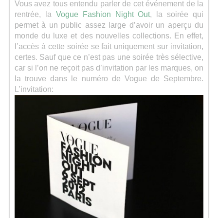
Vous avez tous entendu parler de cet événement de la
rentrée, la
Vogue Fashion Night Out
, la soirée qui
permet à un public assez large d’avoir un aperçu du
monde du luxe et des nouvelles collections. En effet,
l’accès à cette soirée se fait uniquement sur invitation,
certes. Sauf que ce n’est pas une soirée très sélective,
car si l’on ne reçoit pas d’invitation par les marques, on
la trouve dans le numéro de Vogue de Septembre.
L’invitation: