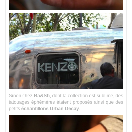
Sinon chez
Ba&Sh
, dont la collection est sublime, des
tatouages éphémères étaient proposés ainsi que des
petits
échantillons Urban Decay
.