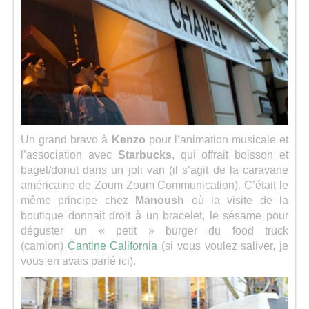
Un grand bravo à
Kenzo
pour l’animation musicale et
l’association avec
Starbucks
, qui offrait boisson et
bagel/donut dans un joli van (il s’agit de la caravane
américaine de Zoum Zoum Communication). C’était le
même principe chez
Manoush
où la visite de la
boutique donnait droit à un bracelet, le sésame pour
déguster un « petit » burger du food truck
(camion)
Cantine California
(si vous voulez saliver, je
vous en avais parlé ici).