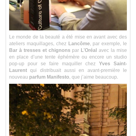
Le monde de la beauté a été mise en avant avec des
ateliers maquillages, chez
Lancôme
, par exemple, le
Bar à tresses et chignons
par
L’Oréal
avec la mise
en place d’une tente éphémère ou encore un studio
pop-up pour se faire maquiller chez
Yves Saint-
Laurent
qui distribuait aussi en avant-première le
nouveau
parfum Manifesto
, que j’aime beaucoup.