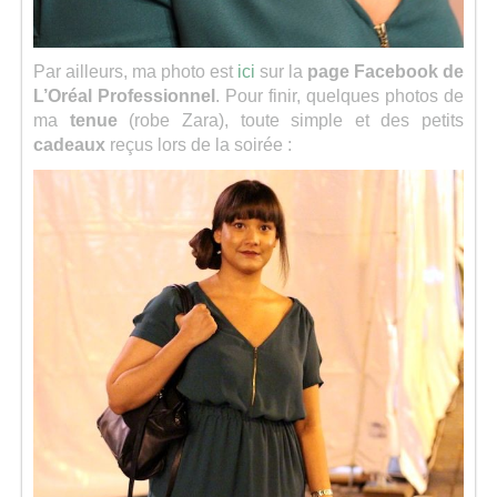
Par ailleurs, ma photo est
ici
sur la
page Facebook de
L’Oréal Professionnel
. Pour finir, quelques photos de
ma
tenue
(robe Zara), toute simple et des petits
cadeaux
reçus lors de la soirée :