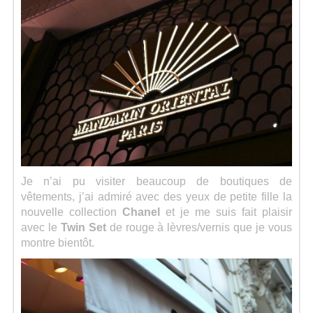
Je n’ai pu visiter beaucoup de boutiques de
vêtements, j’ai admiré avec des yeux de petite fille la
nouvelle collection
Chanel
et je me suis fait plaisir
avec le
Twin Set
de rouge à lèvres/vernis que je vous
montre bientôt.