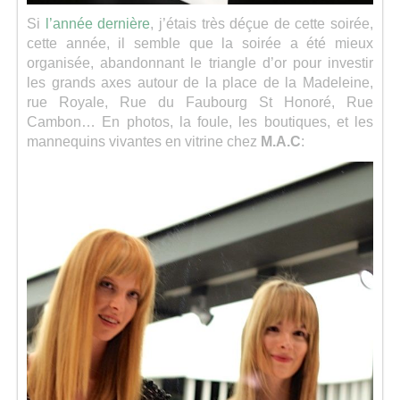
Si
l’année dernière
, j’étais très déçue de cette soirée,
cette année, il semble que la soirée a été mieux
organisée, abandonnant le triangle d’or pour investir
les grands axes autour de la place de la Madeleine,
rue Royale, Rue du Faubourg St Honoré, Rue
Cambon… En photos, la foule, les boutiques, et les
mannequins vivantes en vitrine chez
M.A.C
: