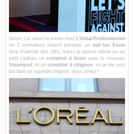
Sinon, j’ai adoré la soirée chez
L’Oréal Professionnel
où 3 animations étaient prévues: un
nail bar Essie
(trop d’attente dès 19h), mais j’ai quand même eu un
petit cadeau, un
comptoir à lisser
avec le nouveau
Steampod
, et un
comptoir à chignon
, où je me suis
fait faire un superbe chignon. Vous aimez?