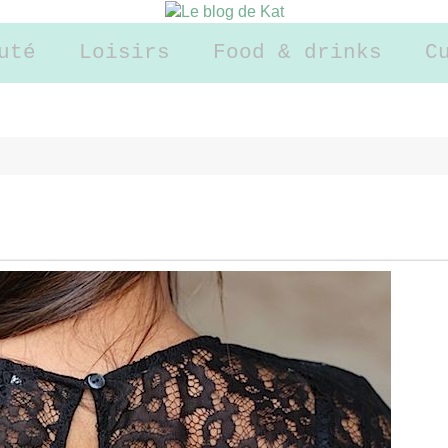
uté
Loisirs
Food & drinks
C