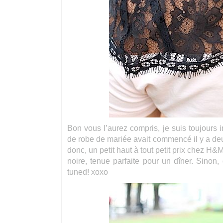
Bon vous l’aurez compris, je suis toujours i
de robe de mariée avait commencé il y a deu
donc, un petit haut à tout petit prix chez H&M
noire, tenue parfaite pour un dîner. Sinon
tuned! xoxo