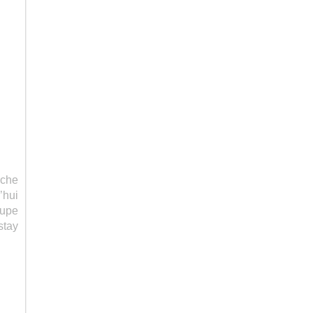
rche
’hui
jupe
stay