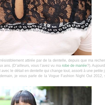
rrésistiblement attirée par de la dentelle, depuis que ma reche
x ans. (D’ailleurs, vous l’avez vu ma
robe de mariée
?). Aujourd
 avec le détail en dentelle qui change tout, assorti à une petite 
, demain, je vous parle de la Vogue Fashion Night Out 2012, 