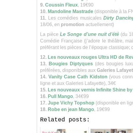
9.
Coussin Fleux
, 19€90
10.
Mandoline Mastrade
(disponible à la F
11.
Les comédies musicales
Dirty Danci
18/06, en
promotion
actuellement)
La pièce
Le Songe d’une nuit d’été
(du 1
Comédie Française (j’adore le théâtre, mai
préférant les pièces de l’époque classique;
12.
Les nouveaux rouges Ultra HD de Re
13.
Bougies Diptyques
(des bougies lux
préférées, disponibles aux
Galeries Lafayet
14.
Vanity Case Cath Kidston
(vous conn
ligne et aux Galeries Lafayette), 34€
15.
Les nouveaux vernis Infinite Shine b
16.
Pull Mango
, 34€99
17.
Jupe Vichy Topshop
(disponible en lig
18.
Robe en jean Mango
, 19€99
Related posts: