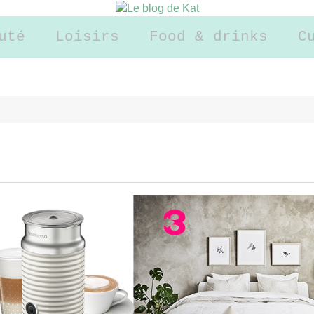
uté
Loisirs
Food & drinks
C