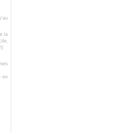
u’au
e la
ile,
!)
 mes
e en