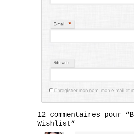
*
E-mail
Site web
Enregistrer mon nom, mon e-mail et m
12 commentaires pour “
B
Wishlist
”