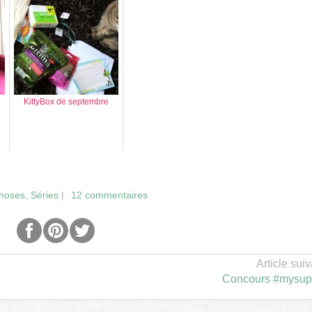
KittyBox de septembre
choses
,
Séries
|
12 commentaires
Article suiv
Concours #mysup