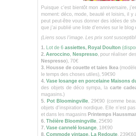
Puisque c’est bientôt mon anniversaire, j’e
moment: déco, mode, beauté et loisirs, il y a
peut peut-être vous donner des idées de sho
que j’ai publié une liste d’envies sur le bl
(Liens sous l’image. Les prix sont susceptibl
1.
Lot de 6
assiettes,
Royal Doulton
(dispon
2.
Aeroccino
,
Nespresso
, pour réaliser d
Nespresso
), 70€
3. Housse de couette et taies Ikea
(modèle
le temps des choses utiles), 59€90
4.
Vase losange en porcelaine Maisons 
des objets de déco sympa, la
carte cade
magasins.)
5.
Pot
Bloomingville
, 29€90
(comme beauc
objets d’inspiration nordique. Elle n’est pa
et dans les magasins
Printemps Haussma
6.
Théière Bloomingville
, 25€90
7.
Vase cannelé losange
, 18€90
8.
Commode vintage, La Redoute
, 239€6