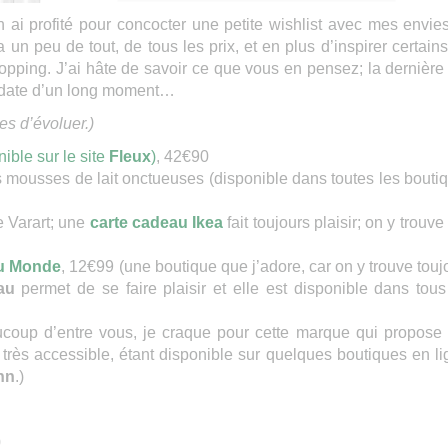
n ai profité pour concocter une petite wishlist avec mes envie
 un peu de tout, de tous les prix, et en plus d’inspirer certains
pping. J’ai hâte de savoir ce que vous en pensez; la dernière 
og date d’un long moment…
es d’évoluer.)
ible sur le site
Fleux
)
, 42€90
es mousses de lait onctueuses (disponible dans toutes les bouti
 Varart; une
carte cadeau Ikea
fait toujours plaisir; on y trouve
du Monde
, 12€99 (une boutique que j’adore, car on y trouve touj
au
permet de se faire plaisir et elle est disponible dans tous
oup d’entre vous, je craque pour cette marque qui propose
s très accessible, étant disponible sur quelques boutiques en li
nn
.)
0