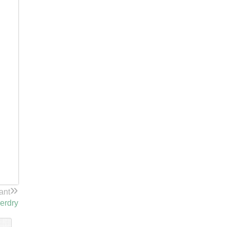
»
ant
erdry