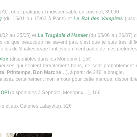
NAC, objet pratique et indispensable en cuisine), 39€90
ng
(du 15/01 au 15/03 à Paris) et
Le Bal des Vampires
(jusq
8/02 au 25/05) et
La Tragédie d’Hamlet
(du 05/06 au 26/07) d
s ce que beaucoup ne savent pas, c’est que je suis très diffic
 celles de Shakespeare font évidemment partie de mes préférées
vlon
(disponibles dans les Monoprix!), 15€
ueuses qui sentent terriblement bons, ce sont probablement
te
,
Printemps
,
Bon Marché
…), à partir de 24€ la bougie.
aissez certainement mon amour pour cette marque, disponibl
y OPI
(disponibles à Sephora, Monoprix…), 16€
ne et aux Galeries Lafayette), 52€