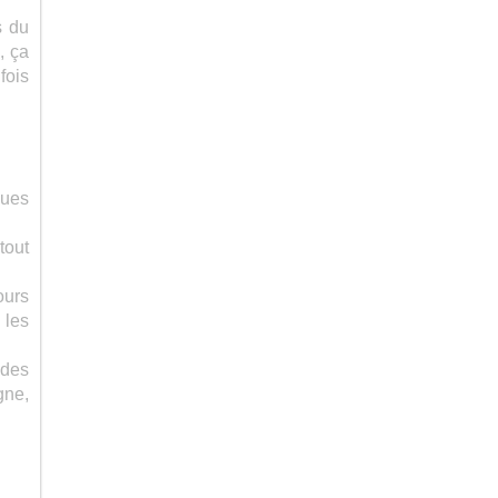
s du
, ça
fois
ques
 tout
ours
 les
 des
gne,