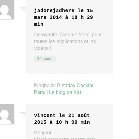
jadorejadhere
le 15
mars 2014 à 18 h 29
min
Incroyable, j’adore ! Merci pour
toutes les explications et les
vidéos !
Répondre
Pingback:
Birthday Cocktail
Party | Le blog de Kat
vincent
le 21 août
2015 à 10 h 09 min
Bonjour.