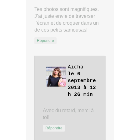
Tes photos sont magnifiques.
J’ai juste envie de traverser
l’écran et de croquer dans un
de ces petits samousas!
Répondre
Aicha
le 6
septembre
2013 à 12
h 26 min
Avec du retard, merci à
toi!
Répondre