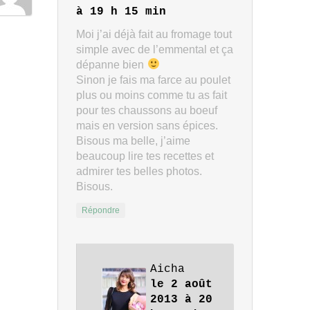
à 19 h 15 min
Moi j’ai déjà fait au fromage tout
simple avec de l’emmental et ça
dépanne bien
Sinon je fais ma farce au poulet
plus ou moins comme tu as fait
pour tes chaussons au boeuf
mais en version sans épices.
Bisous ma belle, j’aime
beaucoup lire tes recettes et
admirer tes belles photos.
Bisous.
Répondre
Aicha
le 2 août
2013 à 20