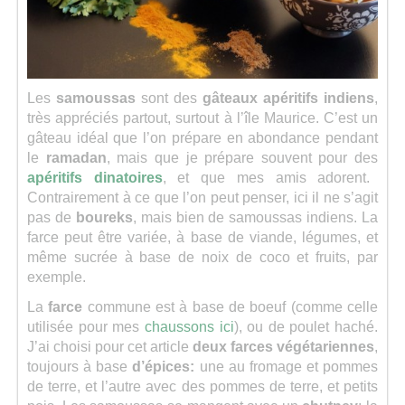
Séries
Map
Les
samoussas
sont des
gâteaux apéritifs indiens
,
très appréciés partout, surtout à l’île Maurice. C’est un
gâteau idéal que l’on prépare en abondance pendant
le
ramadan
, mais que je prépare souvent pour des
apéritifs dinatoires
, et que mes amis adorent.
Contrairement à ce que l’on peut penser, ici il ne s’agit
pas de
boureks
, mais bien de samoussas indiens. La
farce peut être variée, à base de viande, légumes, et
même sucrée à base de noix de coco et fruits, par
exemple.
La
farce
commune est à base de boeuf (comme celle
utilisée pour mes
chaussons ici
), ou de poulet haché.
J’ai choisi pour cet article
deux farces végétariennes
,
toujours à base
d’épices:
une au fromage et pommes
de terre, et l’autre avec des pommes de terre, et petits