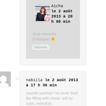
Aicha
le 2 août
2013 à 20
h 08 min
Je te conseille
d’essayer!
Répondre
nabiila
le 2 août 2013
à 17 h 36 min
sounds yummy! i’ve never tried
the filling with chese. will try
soon, inshallah.