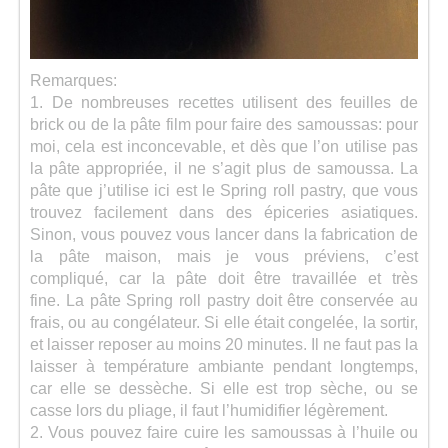
Remarques:
1. De nombreuses recettes utilisent des feuilles de
brick ou de la pâte film pour faire des samoussas: pour
moi, cela est inconcevable, et dès que l’on utilise pas
la pâte appropriée, il ne s’agit plus de samoussa. La
pâte que j’utilise ici est le Spring roll pastry, que vous
trouvez facilement dans des épiceries asiatiques.
Sinon, vous pouvez vous lancer dans la fabrication de
la pâte maison, mais je vous préviens, c’est
compliqué, car la pâte doit être travaillée et très
fine. La pâte Spring roll pastry doit être conservée au
frais, ou au congélateur. Si elle était congelée, la sortir,
et laisser reposer au moins 20 minutes. Il ne faut pas la
laisser à température ambiante pendant longtemps,
car elle se dessèche. Si elle est trop sèche, ou se
casse lors du pliage, il faut l’humidifier légèrement.
2. Vous pouvez faire cuire les samoussas à l’huile ou