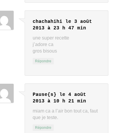
chachahihi
le 3 août
2013 à 23 h 47 min
une super recette
j’adore ca
gros bisous
Répondre
Pause{s}
le 4 août
2013 à 10 h 21 min
miam ca a l’air bon tout ca, faut
que je teste.
Répondre