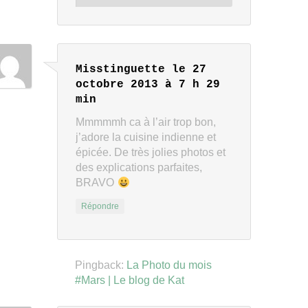
Misstinguette
le 27
octobre 2013 à 7 h 29
min
Mmmmmh ca à l’air trop bon,
j’adore la cuisine indienne et
épicée. De très jolies photos et
des explications parfaites,
BRAVO
Répondre
Pingback:
La Photo du mois
#Mars | Le blog de Kat