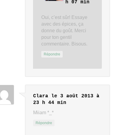
h 07 min
Oui, c’est sûr! Essaye
avec des épices, ça
donne du goût. Merci
pour ton gentil
commentaire. Bisous.
Répondre
Clara
le 3 août 2013 à
23 h 44 min
Miiam *_*
Répondre