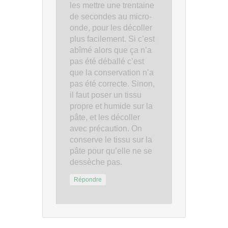
les mettre une trentaine
de secondes au micro-
onde, pour les décoller
plus facilement. Si c’est
abîmé alors que ça n’a
pas été déballé c’est
que la conservation n’a
pas été correcte. Sinon,
il faut poser un tissu
propre et humide sur la
pâte, et les décoller
avec précaution. On
conserve le tissu sur la
pâte pour qu’elle ne se
dessèche pas.
Répondre