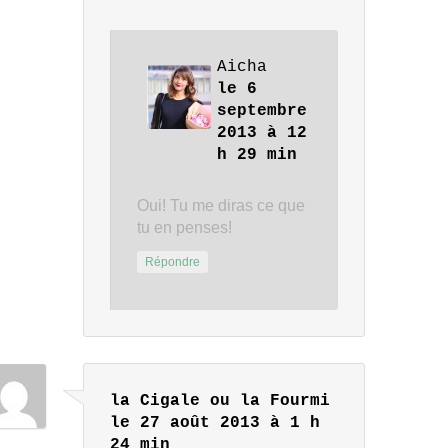
Aicha
le 6
septembre
2013 à 12
h 29 min
Oui! Tu me diras ce que
tu en penses!
Répondre
la Cigale ou la Fourmi
le 27 août 2013 à 1 h
24 min