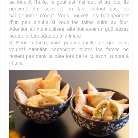
au four. A l’huile, le goût est meilleur, et au four, ils
peuvent être secs. Il en faut surtout pas les
badigeonner d’oeuf. Vous pouvez les badigeonner
d’un peu d’huile si vous les faites cuire au four.
Attention à l’huile utilisée, elle doit avoir un goût assez
neutre, et être adaptée à la friture.
3. Pour la farce, vous pouvez mettre ce que vous
voulez! Attention cependant, toutes les farces ne
restent pas dans la pâte lors de la cuisson, surtout à
l’huile.