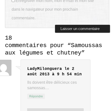
Enregistrer mon nom, mon e-mail et mon site
dans le navigateur pour mon prochain
commentaire.
18
commentaires pour “
Samoussas
aux légumes et chutney
”
LadyMilonguera
le 2
août 2013 à 9 h 54 min
Ils doivent être délicieux ces
samossas…
Répondre