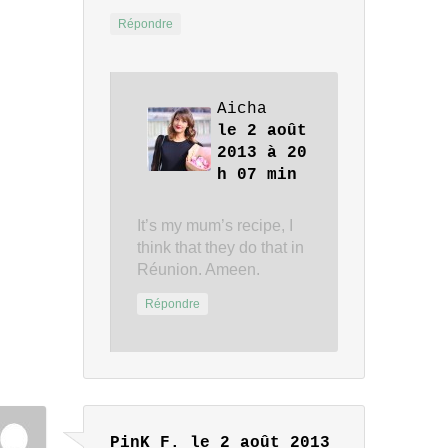
Répondre
Aicha
le 2 août
2013 à 20
h 07 min
It’s my mum’s recipe, I
think that they do that in
Réunion. Ameen.
Répondre
PinK F.
le 2 août 2013