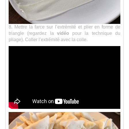
8. Mettre la farce sur l’extrémité et plier en forme de
triangle (regardez la
vidéo
pour la technique du
pliage). Coller l’extrémité avec la colle.