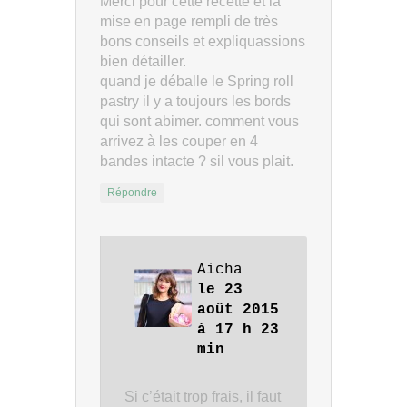
Merci pour cette recette et la
mise en page rempli de très
bons conseils et expliquassions
bien détailler.
quand je déballe le Spring roll
pastry il y a toujours les bords
qui sont abimer. comment vous
arrivez à les couper en 4
bandes intacte ? sil vous plait.
Répondre
Aicha
le 23
août 2015
à 17 h 23
min
Si c’était trop frais, il faut