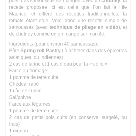
pois. Les samoussas se mangent avec un
chutney
: la
recette proposée ici est celle que l’on fait à l’île
Maurice, et diffère des recettes traditionnelles, la
tomate étant crue. Voici donc une recette simple de
samoussas (avec
technique de pliage en vidéo
), et
de chutney comme on en mange sur mon île.
Ingrédients (pour environ 40 samoussas):
Pâte
Spring roll Pastry
( à acheter dans des épiceries
asiatiques, ou indiennes)
2 càs de farine et 1 càs d’eau pour la « colle »
Farce au fromage:
1 pomme de terre cuite
Cheddar rapé
1 càc de cumin
Sel/poivre
Farce aux légumes:
1 pomme de terre cuite
2 càs de petits pois cuits (en conserve, surgelé, ou
frais)
1 oignon