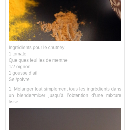
Ingrédients pour le chutney:
1 tomate
Quelques feuilles de menthe
1/2 oignon
1 gousse d’ail
Sel/poivre
1. Mélanger tout simplement tous les ingrédients dans
un blender/mixer jusqu’à l’obtention d’une mixture
lisse.