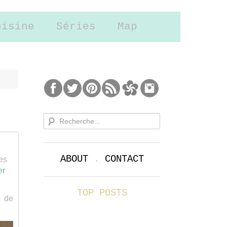
uisine
Séries
Map
ABOUT
.
CONTACT
es
er
TOP POSTS
n de