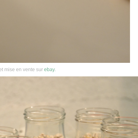
et mise en vente sur
ebay
.