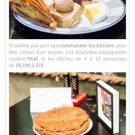
N’oubliez pas qu’il faut
commander les bûches
, pour
être certain d’en trouver. Les bûchettes individuelles
coutent
5€40
et les bûches de 4 à 12 personnes
de
29,70€ à 57€
.