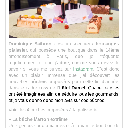
Séries
Map
Dominique Saibron
, c’est un talentueux
boulanger-
pâtissier,
qui possède une boutique dans le 14ème
arrondissement à Paris, que je fréquente
régulièrement et que j’adore, comme vous devez le
savoir si vous me suivez sur
Instagram
. C’est donc
avec un plaisir immense que j’ai découvert les
nouvelles
bûches
proposées pour cette fin d’année,
dans le cadre cosy de
l’h
ôtel Daniel
. Quatre recettes
ont été imaginées afin de séduire tous les gourmands,
et je vous donne donc mon avis sur ces bûches.
Voici les 4 bûches proposées à la pâtisserie :
– La bûche Marron extrême
Une génoise aux amandes et à la vanille bourbon de