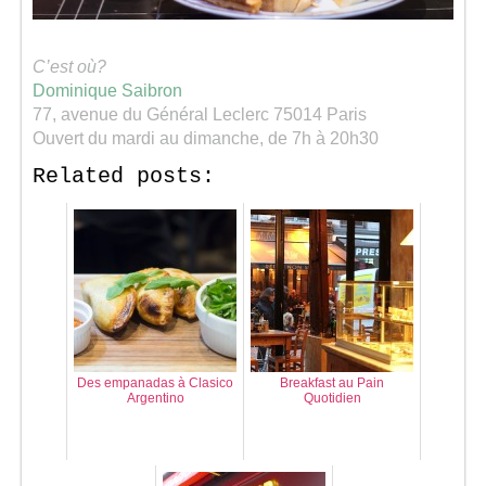
C’est où?
Dominique Saibron
77, avenue du Général Leclerc 75014 Paris
Ouvert du mardi au dimanche, de 7h à 20h30
Related posts:
Des empanadas à Clasico
Breakfast au Pain
Argentino
Quotidien