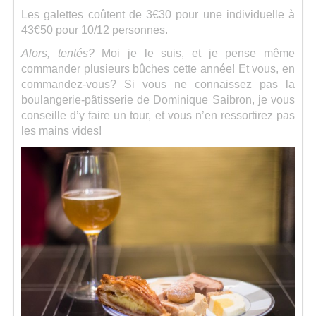
Les galettes coûtent de 3€30 pour une individuelle à
43€50 pour 10/12 personnes.
Alors, tentés?
Moi je le suis, et je pense même
commander plusieurs bûches cette année! Et vous, en
commandez-vous? Si vous ne connaissez pas la
boulangerie-pâtisserie de Dominique Saibron, je vous
conseille d’y faire un tour, et vous n’en ressortirez pas
les mains vides!