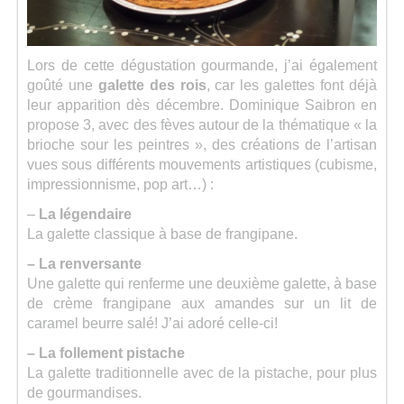
Lors de cette dégustation gourmande, j’ai également
goûté une
galette des rois
, car les galettes font déjà
leur apparition dès décembre. Dominique Saibron en
propose 3, avec des fèves autour de la thématique « la
brioche sour les peintres », des créations de l’artisan
vues sous différents mouvements artistiques (cubisme,
impressionnisme, pop art…) :
–
La légendaire
La galette classique à base de frangipane.
– La renversante
Une galette qui renferme une deuxième galette, à base
de crème frangipane aux amandes sur un lit de
caramel beurre salé! J’ai adoré celle-ci!
– La follement pistache
La galette traditionnelle avec de la pistache, pour plus
de gourmandises.