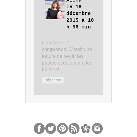
Aicha
le 18
décembre
2015 à 10
h 56 min
Comme je te
comprends! C’était une
torture de revoir les
photos et de décrire les
bûches!
Répondre