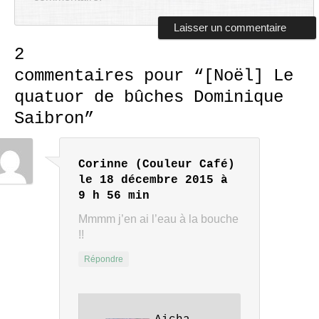
2
commentaires pour “
[Noël] Le
quatuor de bûches Dominique
Saibron
”
Corinne (Couleur Café)
le 18 décembre 2015 à
9 h 56 min
Mmmm j’en ai l’eau à la bouche
!!
Répondre