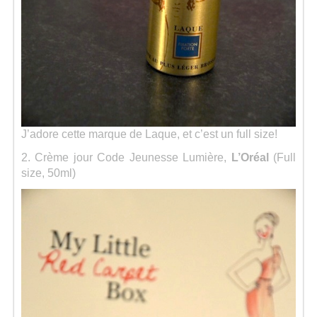
J’adore cette marque de Laque, et c’est un full size!
2. Crème jour Code Jeunesse Lumière,
L’Oréal
(Full
size, 50ml)