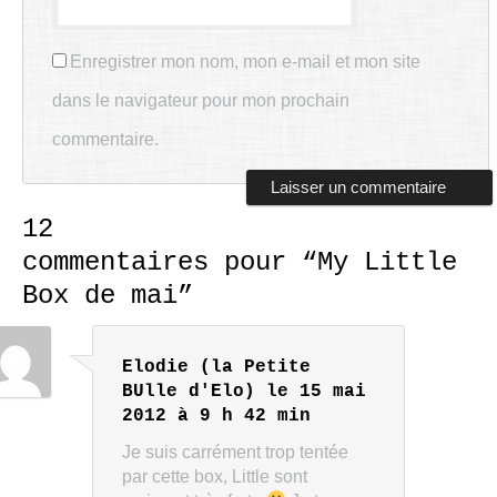
Enregistrer mon nom, mon e-mail et mon site
dans le navigateur pour mon prochain
commentaire.
12
commentaires pour “
My Little
Box de mai
”
Elodie (la Petite
BUlle d'Elo)
le 15 mai
2012 à 9 h 42 min
Je suis carrément trop tentée
par cette box, Little sont