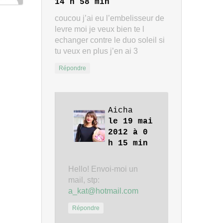
14 h 58 min
coucou j’ai eu l’embelisseur de
levre moi je veux bien te l
echanger contre le duo soleil si
tu veux en plus j’en ai 3
Répondre
Aicha
le 19 mai
2012 à 0
h 15 min
Hello! Envoi-moi un
mail, stp:
a_kat@hotmail.com
Répondre