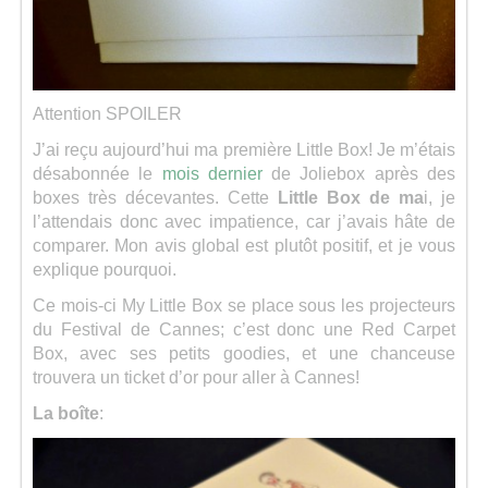
Séries
Map
Attention SPOILER
J’ai reçu aujourd’hui ma première Little Box! Je m’étais
désabonnée le
mois dernier
de Joliebox après des
boxes très décevantes. Cette
Little Box de ma
i, je
l’attendais donc avec impatience, car j’avais hâte de
comparer. Mon avis global est plutôt positif, et je vous
explique pourquoi.
Ce mois-ci My Little Box se place sous les projecteurs
du Festival de Cannes; c’est donc une Red Carpet
Box, avec ses petits goodies, et une chanceuse
trouvera un ticket d’or pour aller à Cannes!
La boîte
: