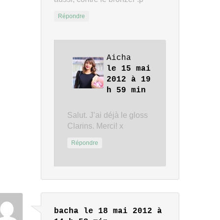
Répondre
Aicha
le 15 mai
2012 à 19
h 59 min
Salut. J’ai déjà le gloss
Clarins. Merci! x
Répondre
bacha
le 18 mai 2012 à