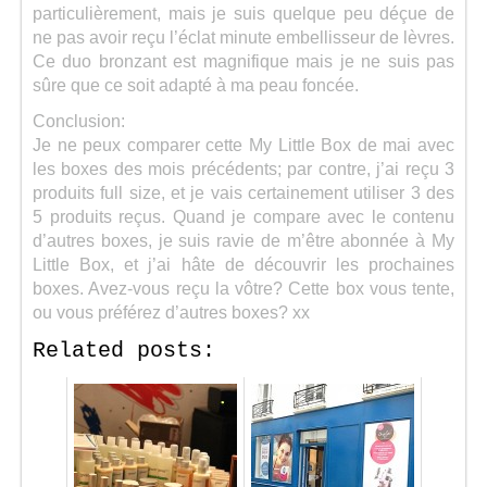
particulièrement, mais je suis quelque peu déçue de
ne pas avoir reçu l’éclat minute embellisseur de lèvres.
Ce duo bronzant est magnifique mais je ne suis pas
sûre que ce soit adapté à ma peau foncée.
Conclusion:
Je ne peux comparer cette My Little Box de mai avec
les boxes des mois précédents; par contre, j’ai reçu 3
produits full size, et je vais certainement utiliser 3 des
5 produits reçus. Quand je compare avec le contenu
d’autres boxes, je suis ravie de m’être abonnée à My
Little Box, et j’ai hâte de découvrir les prochaines
boxes. Avez-vous reçu la vôtre? Cette box vous tente,
ou vous préférez d’autres boxes? xx
Related posts: