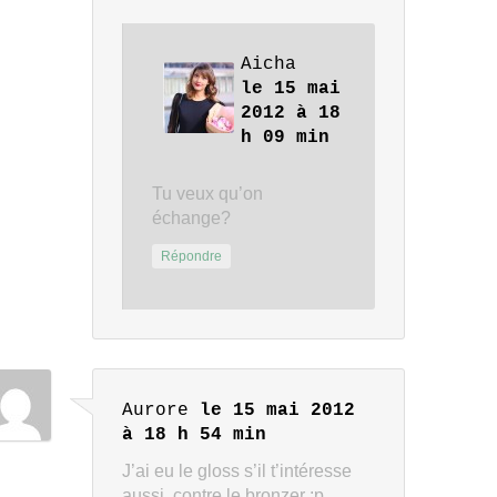
Aicha
le 15 mai
2012 à 18
h 09 min
Tu veux qu’on
échange?
Répondre
Aurore
le 15 mai 2012
à 18 h 54 min
J’ai eu le gloss s’il t’intéresse
aussi, contre le bronzer :p