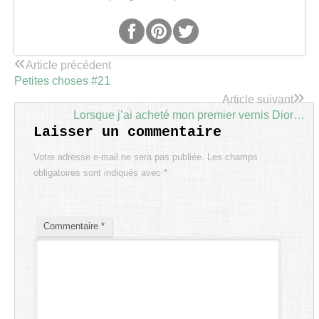
«
Article précédent
Petites choses #21
»
Article suivant
Lorsque j’ai acheté mon premier vernis Dior…
Laisser un commentaire
Votre adresse e-mail ne sera pas publiée.
Les champs
obligatoires sont indiqués avec
*
Commentaire
*