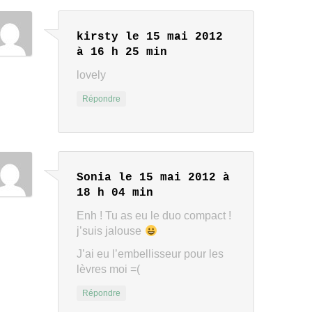
kirsty
le 15 mai 2012
à 16 h 25 min
lovely
Répondre
Sonia
le 15 mai 2012 à
18 h 04 min
Enh ! Tu as eu le duo compact !
j’suis jalouse
J’ai eu l’embellisseur pour les
lèvres moi =(
Répondre