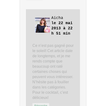
Aicha
le 22 mai
2013 à 22
h 51 min
Ce n’est pas gagné pour
le soleil! Cet article date
de longtemps, et je me
rends compte que
beaucoup ont raté
certaines choses qui
peuvent vous intéresser.
N’hésite pas à fouiller
dans les catégories.
Pour le cocktail, c’est
délicieux!
Répondre