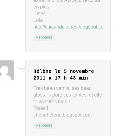
extra ! Moi qui ADORE le corail
en plus !
Bises,
Lola
http://chicandclothes.blogspot.com/
Répondre
Hélène
le 5 novembre
2011 à 17 h 43 min
Très beau vernis, très beau
gloss, j’adore ces teintes, et elle
te vont très bien !
Bises !
cheriehelene.blogspot.com
Répondre