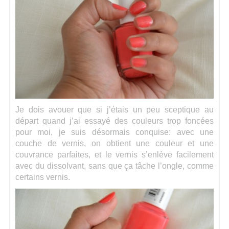
Séries
Map
Je dois avouer que si j’étais un peu sceptique au
départ quand j’ai essayé des couleurs trop foncées
pour moi, je suis désormais conquise: avec une
couche de vernis, on obtient une couleur et une
couvrance parfaites, et le vernis s’enlève facilement
avec du dissolvant, sans que ça tâche l’ongle, comme
certains vernis.