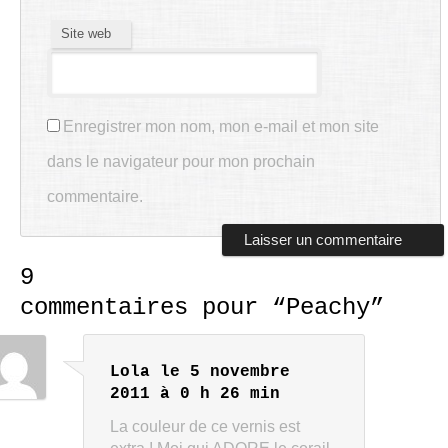
Site web
Enregistrer mon nom, mon e-mail et mon site
dans le navigateur pour mon prochain
commentaire.
9
commentaires pour “
Peachy
”
Lola
le 5 novembre
2011 à 0 h 26 min
La couleur de ce vernis est