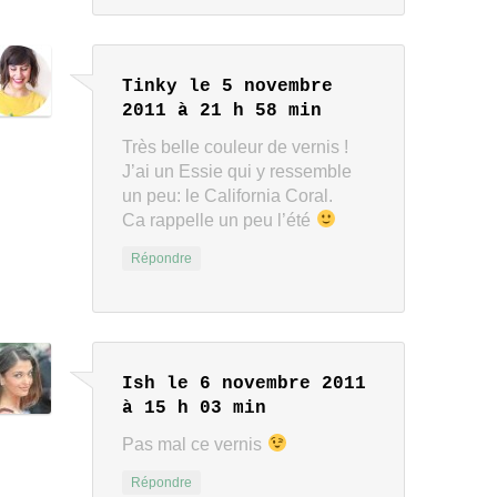
Tinky
le 5 novembre
2011 à 21 h 58 min
Très belle couleur de vernis !
J’ai un Essie qui y ressemble
un peu: le California Coral.
Ca rappelle un peu l’été
Répondre
Ish
le 6 novembre 2011
à 15 h 03 min
Pas mal ce vernis
Répondre