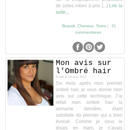
de jolies robes à prix [...]
Lire la
suite...
Beauté
,
Cheveux
,
Soins
|
31
commentaires
Mon avis sur
l’Ombré hair
Publié le
29 août 2012
Six mois après mon premier
ombré hair, je vous donne mon
avis sur cette technique. J’ai
refait mon ombré hair la
semaine dernière, étant
satisfaite du premier qui a bien
évolué. Comme je vous le
disais en mars, je n’avais