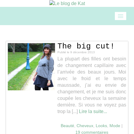
Accueil
The big cut!
Mode
Publié le
9 décembre 2013
La plupart des filles ont besoin
de changement capillaire avec
Beauté
l’arrivée des beaux jours. Moi
avec le froid et le temps
maussade, j’ai eu envie de
Loisirs
changement, et je me suis donc
coupée les cheveux la semaine
dernière. Si vous ne voyez pas
Food & drinks
trop la [...]
Lire la suite...
Cuisine
Beauté
,
Cheveux
,
Looks
,
Mode
|
19 commentaires