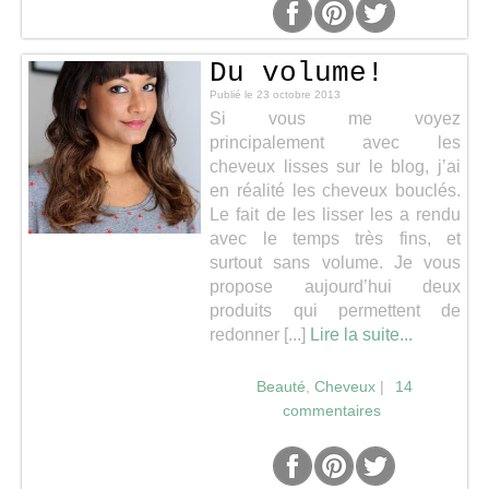
Du volume!
Publié le
23 octobre 2013
Si vous me voyez
principalement avec les
cheveux lisses sur le blog, j’ai
en réalité les cheveux bouclés.
Le fait de les lisser les a rendu
avec le temps très fins, et
surtout sans volume. Je vous
propose aujourd’hui deux
produits qui permettent de
redonner [...]
Lire la suite...
Beauté
,
Cheveux
|
14
commentaires