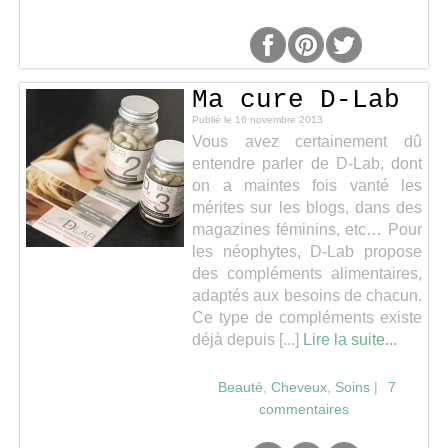
Séries
Ma cure D-Lab
Map
Publié le
16 novembre 2013
Vous avez certainement dû
entendre parler de D-Lab, dont
on a maintes fois vanté les
mérites sur les blogs, dans des
magazines féminins, etc… Pour
les néophytes, D-Lab propose
des compléments alimentaires,
adaptés aux besoins de chacun.
Ce type de compléments existe
déjà depuis [...]
Lire la suite...
Beauté
,
Cheveux
,
Soins
|
7
commentaires