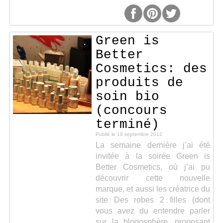
Green is
Better
Cosmetics: des
produits de
soin bio
(concours
terminé)
Publié le
19 septembre 2012
La semaine dernière j’ai été
invitée à la soirée Green is
Better Cosmetics, où j’ai pu
découvrir cette nouvelle
marque, et aussi les créatrice du
site Des robes 2 filles (dont
vous avez du entendre parler
sur la blogosphère, proposant