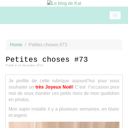
Accueil
Home
/
Petites choses #73
Mode
Petites choses #73
Publié le
24 décembre 2013
Beauté
Je profite de cette rubrique aujourd’hui pour vous
Loisirs
souhaiter un
très Joyeux Noël
! C’est l’occasion pour
moi de vous montrer ces petits riens de mon quotidien
en photos.
Food & drinks
Mon sapin installé il y a plusieurs semaines, en blanc
et argent:
Cuisine