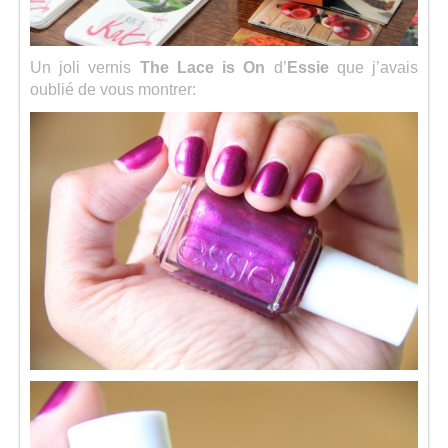
Un joli vernis
The Lace is On
d’
Essie
que j’avais
oublié de vous montrer: