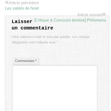
«
Article précédent
Les sablés de Noël
»
Article suivant
[Critique & Concours terminé] Philomena
Laisser
un commentaire
Votre adresse e-mail ne sera pas publiée.
Les champs
obligatoires sont indiqués avec
*
Commentaire
*