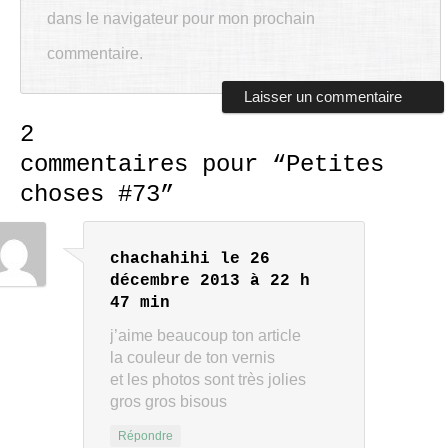
dans le navigateur pour mon prochain
commentaire.
2
commentaires pour “
Petites
choses #73
”
chachahihi
le 26
décembre 2013 à 22 h
47 min
j’aime beaucoup ton article
la couleur de ton vernis
et les photos sont très jolies
gros gros bisous
Répondre