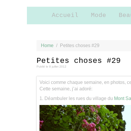
Accueil
Mode
Bea
Home
/
Petites choses #29
Petites choses #29
Publié le
8 juillet 2012
Voici comme chaque semaine, en photos, ces 
Cette semaine, j’ai adoré:
1. Déambuler les rues du village du
Mont Sa