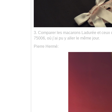
3. Comparer les macarons Ladurée et ceux d
75006, où j’ai pu y aller le même jour.
Pierre Hermé: