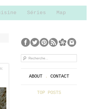
uisine
Séries
Map
n:
ABOUT
.
CONTACT
TOP POSTS