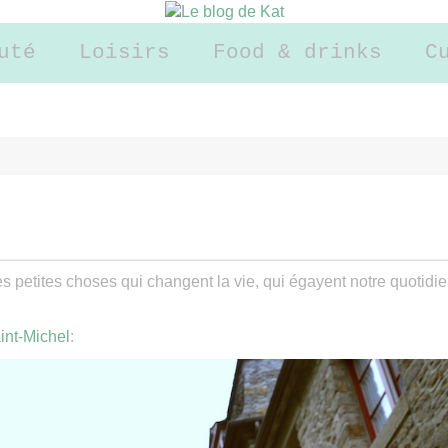
uté
Loisirs
Food & drinks
C
petites choses qui changent la vie, qui égayent notre quotidie
int-Michel
: