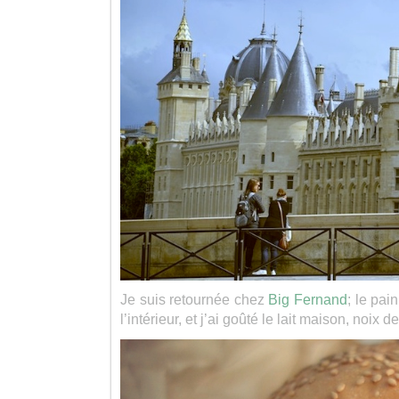
Je suis retournée chez
Big Fernand
; le pai
l’intérieur, et j’ai goûté le lait maison, noix