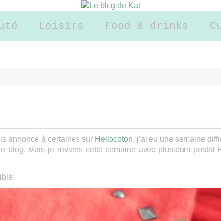
uté
Loisirs
Food & drinks
C
ais annoncé à certaines sur
Hellocoton
, j’ai eu une semaine diffi
r le blog. Mais je reviens cette semaine avec plusieurs posts! 
ible: