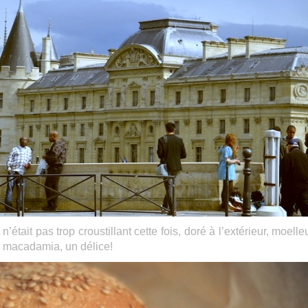
n n’était pas trop croustillant cette fois, doré à l’extérieur, moell
 de macadamia, un délice!