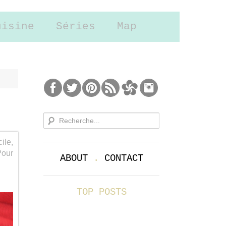
uisine
Séries
Map
cile,
Pour
ABOUT
.
CONTACT
TOP POSTS