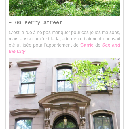
– 66 Perry Street
C’est la rue à ne pas manquer pour ces jolies maisons,
mais aussi car c’est la façade de ce bâtiment qui avait
été utilisée pour l’appartement de
Carrie
de
Sex and
the City
!