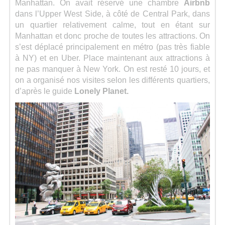
Manhattan. On avait réservé une chambre
Airbnb
dans l’Upper West Side, à côté de Central Park, dans
un quartier relativement calme, tout en étant sur
Manhattan et donc proche de toutes les attractions. On
s’est déplacé principalement en métro (pas très fiable
à NY) et en Uber. Place maintenant aux attractions à
ne pas manquer à New York. On est resté 10 jours, et
on a organisé nos visites selon les différents quartiers,
d’après le guide
Lonely Planet.