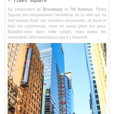
– Times Square
Au croisement de
Broadway
et
7th Avenue
, Times
Square est certainement l’emblème de la ville qui ne
dort jamais! Avec ces lumières excessives, sa foule et
tous les commerces, vous en aurez plein les yeux.
Baladez-vous dans cette jungle, mais évitez les
restaurants ultra touristiques qui s’y trouvent.