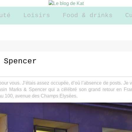
uté
Loisirs
Food & drinks
C
 Spencer
pour vous. J’étais assez occupée, d’où l’absence de posts. Je 
asin Marks & Spencer qui a célébré son grand retour en Fra
n au 100, avenue des Champs Elysées.