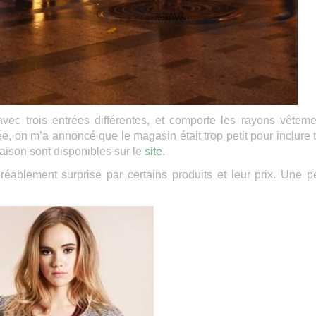
vec trois entrées différentes, et comporte les rayons vêteme
née, on m’a annoncé que le magasin était trop petit pour inclure 
aison sont disponibles sur le
site
.
gréablement surprise par certains produits et leur prix. Une pe