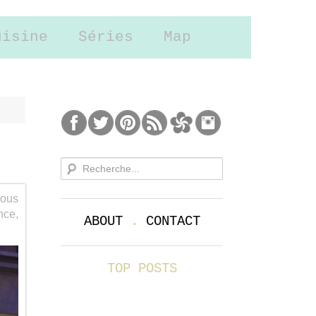
uisine
Séries
Map
vous
nce,
ABOUT
.
CONTACT
TOP POSTS