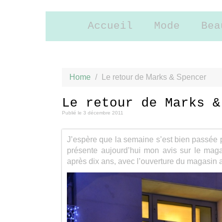
Accueil
Mode
Bea
Home
/
Le retour de Marks & Spencer
Le retour de Marks &
Publié le
3 décembre 2011
J’espère que la semaine s’est bien passée 
présente aujourd’hui mon avis sur le mag
après dix ans, avec l’ouverture du magasi