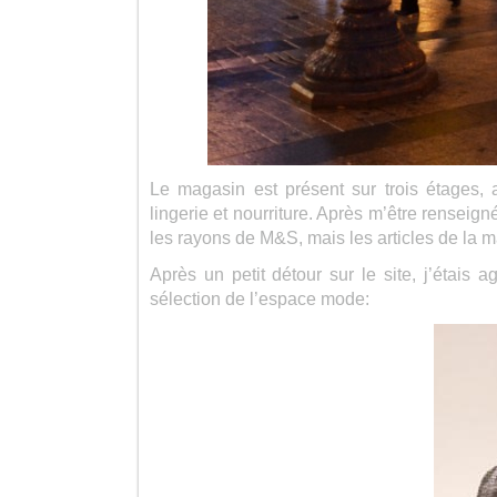
Le magasin est présent sur trois étages, a
lingerie et nourriture. Après m’être renseig
les rayons de M&S, mais les articles de la m
Après un petit détour sur le site, j’étais a
sélection de l’espace mode: