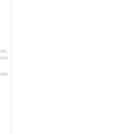
nts,
tous
tite