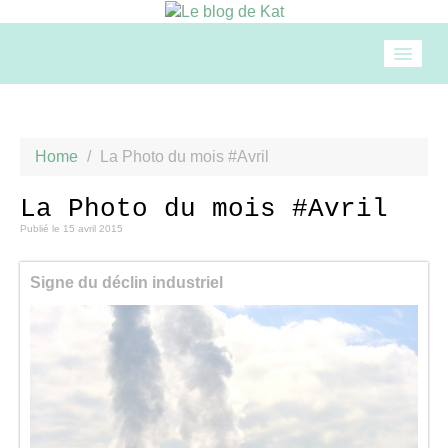
Accueil
Home
/
La Photo du mois #Avril
Mode
La Photo du mois #Avril
Publié le
15 avril 2015
Beauté
Signe du déclin industriel
Loisirs
Food & drinks
Cuisine