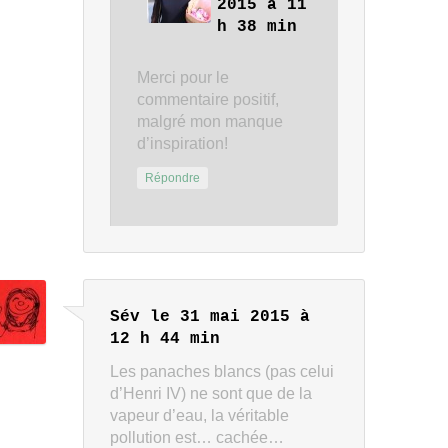
2015 à 11
h 38 min
Merci pour le
commentaire positif,
malgré mon manque
d’inspiration!
Répondre
Sév
le 31 mai 2015 à
12 h 44 min
Les panaches blancs (pas celui
d’Henri IV) ne sont que de la
vapeur d’eau, la véritable
pollution est… cachée…