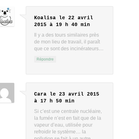
Koalisa
le 22 avril
2015 à 19 h 40 min
Il y a des tours similaires près
de mon lieu de travail, il paraît
que ce sont des incinérateurs…
Répondre
Cara
le 23 avril 2015
à 17 h 50 min
Si c’est une centrale nucléaire,
la fumée n’est en fait que de la
vapeur d’eau, utilisée pour
refroidir le système… la
pollution se fait à un autre