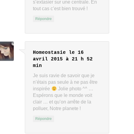
s’extasier sur une centrale. En
tout cas c’est bien trouvé !
Répondre
Homeostasie
le 16
avril 2015 à 21 h 52
min
Je suis ravie de savoir que je
n’étais pas seule à ne pas être
inspirée
Jolie photo ^^ …
Espérons que le monde voit
clair … et qu’on arrête de la
polluer, Notre planete !
Répondre