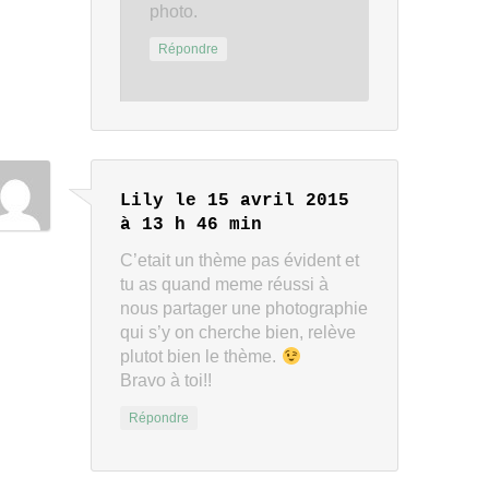
photo.
Répondre
Lily
le 15 avril 2015
à 13 h 46 min
C’etait un thème pas évident et
tu as quand meme réussi à
nous partager une photographie
qui s’y on cherche bien, relève
plutot bien le thème.
Bravo à toi!!
Répondre