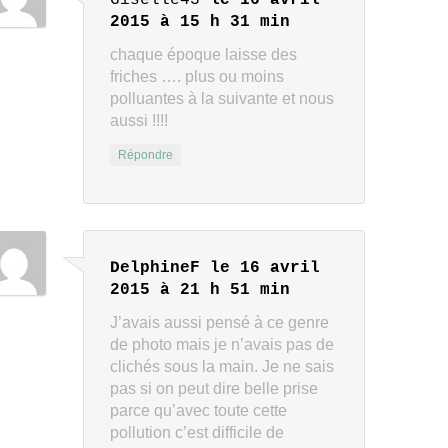
Giselle43
le 16 avril
2015 à 15 h 31 min
chaque époque laisse des
friches …. plus ou moins
polluantes à la suivante et nous
aussi !!!!
Répondre
DelphineF
le 16 avril
2015 à 21 h 51 min
J’avais aussi pensé à ce genre
de photo mais je n’avais pas de
clichés sous la main. Je ne sais
pas si on peut dire belle prise
parce qu’avec toute cette
pollution c’est difficile de