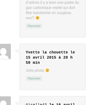
d’arbres il y a bien une partie du
gaz carbonique rejeté qui doit
être transformé en oxygène,
non?
Répondre
Yvette la chouette
le
15 avril 2015 à 20 h
50 min
Jolie photo
Répondre