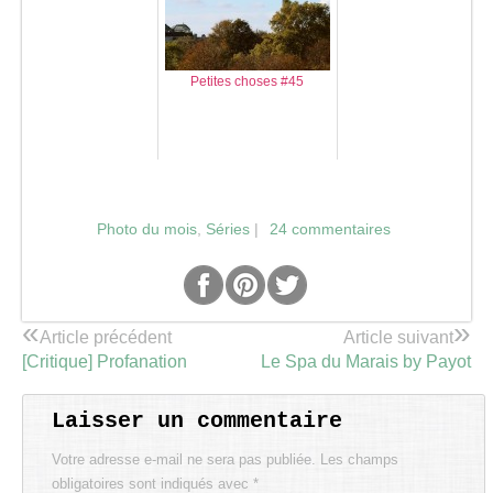
Petites choses #45
Photo du mois
,
Séries
|
24 commentaires
«
»
Article précédent
Article suivant
[Critique] Profanation
Le Spa du Marais by Payot
Laisser un commentaire
Votre adresse e-mail ne sera pas publiée.
Les champs
obligatoires sont indiqués avec
*