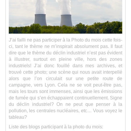
Séries
Map
J’ai failli ne pas participer à la Photo du mois cette fois-
ci, tant le thème ne m’inspirait absolument pas. Il faut
dire que le thème du déclin industriel n’est pas évident
à illustrer, surtout en pleine ville, hors des zones
industriels! J’ai donc fouillé dans mes archives, et
trouvé cette photo; une scène qui nous avait interpellé
alors que l’on circulait sur une petite route de
campagne, vers Lyon. Cela ne se voit peut-être pas,
mais les tours sont immenses, ainsi que les émissions
de fumée qui s’en échappaient continuellement. Signe
du déclin industriel? On ne peut que penser à la
pollution, les centrales nucléaires, etc… Vous voyez le
tableau?
Liste des blogs participant à la photo du mois: