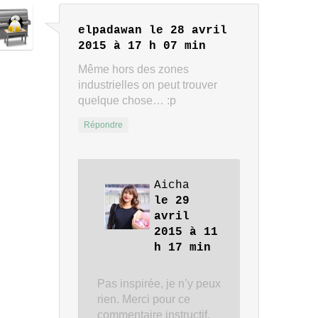
elpadawan
le 28 avril
2015 à 17 h 07 min
Même hors des zones
industrielles on peut trouver
quelque chose… :p
Répondre
Aicha
le 29
avril
2015 à 11
h 17 min
Pas inspirée, je n’y peux
rien. Merci pour ce
commentaire instructif.