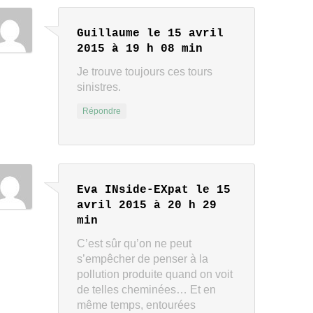
Guillaume
le 15 avril
2015 à 19 h 08 min
Je trouve toujours ces tours
sinistres.
Répondre
Eva INside-EXpat
le 15
avril 2015 à 20 h 29
min
C’est sûr qu’on ne peut
s’empêcher de penser à la
pollution produite quand on voit
de telles cheminées… Et en
même temps, entourées