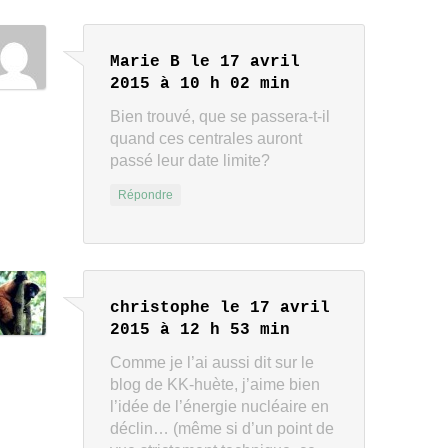
Marie B
le 17 avril
2015 à 10 h 02 min
Bien trouvé, que se passera-t-il
quand ces centrales auront
passé leur date limite?
Répondre
christophe
le 17 avril
2015 à 12 h 53 min
Comme je l’ai aussi dit sur le
blog de KK-huète, j’aime bien
l’idée de l’énergie nucléaire en
déclin… (même si d’un point de