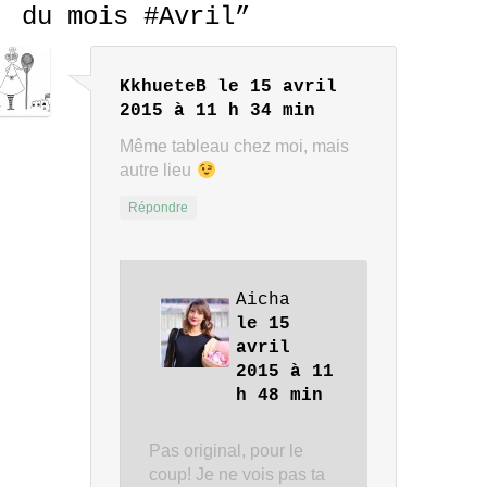
du mois #Avril
”
KkhueteB
le 15 avril
2015 à 11 h 34 min
Même tableau chez moi, mais
autre lieu
Répondre
Aicha
le 15
avril
2015 à 11
h 48 min
Pas original, pour le
coup! Je ne vois pas ta