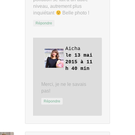
niveau, autrement plus
inquiétant
Belle photo !
Répondre
Aicha
le 13 mai
2015 à 11
h 40 min
Merci, je ne le savais
pas!
Répondre