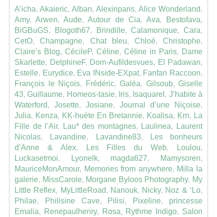
A’icha
,
Akaieric
,
Alban
,
Alexinparis
,
Alice Wonderland
,
Amy
,
Arwen
,
Aude
,
Autour de Cia
,
Ava
,
Bestofava
,
BiGBuGS
,
Blogoth67
,
Brindille
,
Calamonique
,
Cara
,
CetO
,
Champagne
,
Chat bleu
,
Chloé
,
Christophe
,
Claire’s Blog
,
CécileP
,
Céline
,
Céline in Paris
,
Dame
Skarlette
,
DelphineF
,
Dom-Aufildesvues
,
El Padawan
,
Estelle
,
Eurydice
,
Eva INside-EXpat
,
Fanfan Raccoon
,
François le Niçois
,
Frédéric
,
Galéa
,
Gilsoub
,
Giselle
43
,
Guillaume
,
Homeos-tasie
,
Iris
,
Isaquarel
,
J’habite à
Waterford
,
Josette
,
Josiane
,
Journal d’une Niçoise
,
Julia
,
Kenza
,
KK-huète En Bretannie
,
Koalisa
,
Krn
,
La
Fille de l’Air
,
Lau* des montagnes
,
Laulinea
,
Laurent
Nicolas
,
Lavandine
,
Lavandine83
,
Les bonheurs
d’Anne & Alex
,
Les Filles du Web
,
Loulou
,
Luckasetmoi
,
Lyonelk
,
magda627
,
Mamysoren
,
MauriceMonAmour
,
Memories from anywhere
,
Milla la
galerie
,
MissCarole
,
Morgane Byloos Photography
,
My
Little Reflex
,
MyLittleRoad
,
Nanouk
,
Nicky
,
Noz & ‘Lo
,
Philae
,
Philisine Cave
,
Pilisi
,
Pixeline
,
princesse
Emalia
,
Renepaulhenry
,
Rosa
,
Rythme Indigo
,
Salon