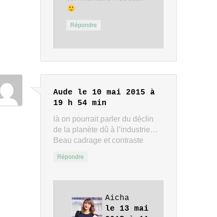
Répondre
Aude
le 10 mai 2015 à
19 h 54 min
là on pourrait parler du déclin
de la planète dû à l’industrie…
Beau cadrage et contraste
Répondre
Aicha
le 13 mai