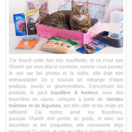
J’ai trouvé cette box très équilibrée, et ce n’est pas
Shareh qui vous dira le contraire, comme vous pouvez
le voir sur les photos et la vidéo, elle était très
enthousiaste! On y trouvait un mélange d’objet
pratique, jouets et gourmandises. Concernant les
produits, le pack
Equilibre & Instinct
, avec des
bouchées en sauce, conçues à partir de v
iandes
fraîches et de légumes
, est très utile et les chats en
raffolent! J’ai moins aimé les friandises,
puisque Shareh doit perdre du poids, et avec les
bouchées et les croquettes, elle consomme déjà
beaucoup! Du coup, je vais les offrir à d’autres chats et