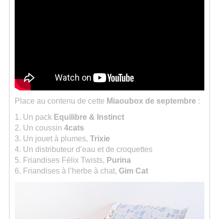
Place au contenu de cette
Miaoubox de septembre
:
1. Un pack
Equilibre & Instinct
2. Un coussin
4cats
3. Un jouet à plumes,
Trixie
4. Un distributeur d’eau et de croquettes
5. Friandises Félix Twists,
Purina
6. Friandises à l’herbe à chat,
Gim Cat