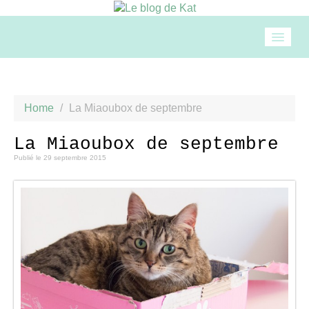
Accueil
Home
/
La Miaoubox de septembre
Mode
La Miaoubox de septembre
Publié le
29 septembre 2015
Beauté
Loisirs
Food & drinks
Cuisine