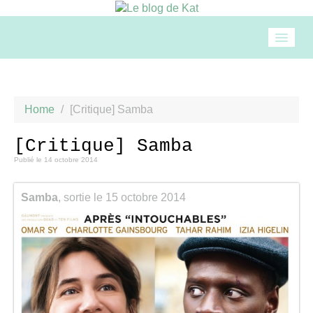
Accueil
Home
/
[Critique] Samba
Mode
[Critique] Samba
Publié le
14 octobre 2014
Beauté
Samba
, sortie le 15 octobre 2014
Loisirs
Food & drinks
Cuisine