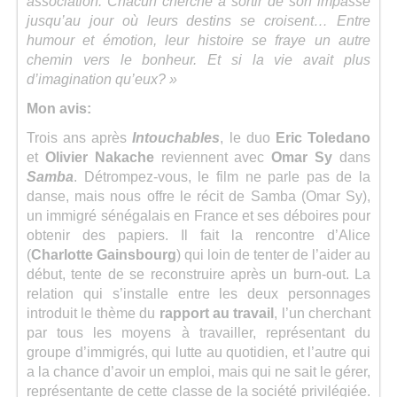
association. Chacun cherche à sortir de son impasse
jusqu’au jour où leurs destins se croisent… Entre
humour et émotion, leur histoire se fraye un autre
chemin vers le bonheur. Et si la vie avait plus
d’imagination qu’eux? »
Mon avis:
Trois ans après
Intouchables
, le duo
Eric Toledano
et
Olivier Nakache
reviennent avec
Omar Sy
dans
Samba
. Détrompez-vous, le film ne parle pas de la
danse, mais nous offre le récit de Samba (Omar Sy),
un immigré sénégalais en France et ses déboires pour
obtenir des papiers. Il fait la rencontre d’Alice
(
Charlotte Gainsbourg
) qui loin de tenter de l’aider au
début, tente de se reconstruire après un burn-out. La
relation qui s’installe entre les deux personnages
introduit le thème du
rapport au travail
, l’un cherchant
par tous les moyens à travailler, représentant du
groupe d’immigrés, qui lutte au quotidien, et l’autre qui
a la chance d’avoir un emploi, mais qui ne sait le gérer,
représentante de cette classe de la société privilégiée.