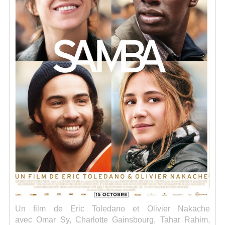
Séries
Map
Un film de Eric Toledano et Olivier Nakache
avec Omar Sy, Charlotte Gainsbourg, Tahar Rahim,