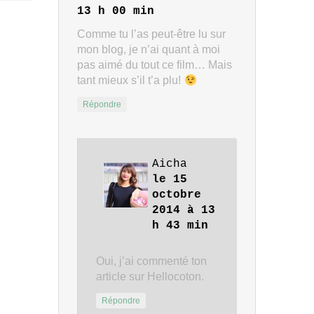
13 h 00 min
Comme tu l’as peut-être lu sur
mon blog, je n’ai quant à moi
pas aimé du tout ce film… Mais
tant mieux s’il t’a plu!
Répondre
Aicha
le 15
octobre
2014 à 13
h 43 min
Oui, j’ai commenté ton
article sur Hellocoton.
Répondre