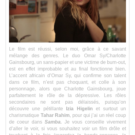
Le film est réussi, selon moi, grâce à ce savant
mélange des genres. Le duo Omar Sy/Charlotte
Gainsbourg, un sans-papier et une victime de burn-out,
est en effet improbable et au final fonctionne bien.
L’accent africain d’Omar Sy, qui confirme son talent
dans ce film, n’est pas choquant, et colle à son
personnage, alors que Charlotte Gainsbourg, joue
parfaitement le rôle de la dépressive. Les rôles
secondaires ne sont pas délaissés, puisqu’on
découvre une pétillante
Izia Higelin
et surtout un
charismatique
Tahar Rahim
, pour qui j’ai un réel coup
de coeur dans
Samba.
Je vous conseille vivement
d’aller le voir, si vous souhaitez voir un film drôle et