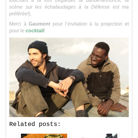
touchant à la fois (
regardez la bande-annonce, la
scène sur les échafaudages à la Défense est ma
préférée!
).
Merci à
Gaumont
pour l’invitation à la projection et
pour le
cocktail
!
Related posts: