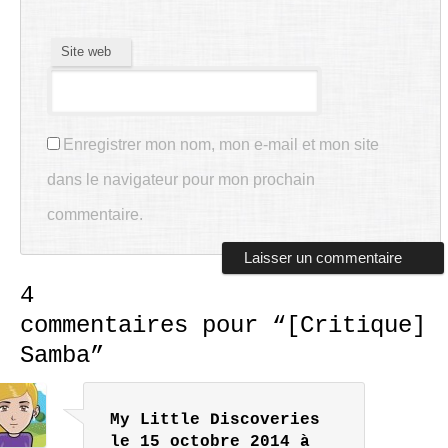
Site web
Enregistrer mon nom, mon e-mail et mon site
dans le navigateur pour mon prochain
commentaire.
4
commentaires pour “
[Critique]
Samba
”
My Little Discoveries
le 15 octobre 2014 à