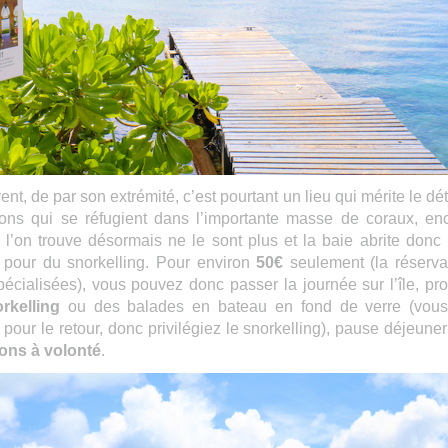
nt, de par son extrémité, c’est pourtant un lieu qui mérite le dét
ons qui se réfugient dans l’importante masse de coraux, en
e l’on trouve désormais ne le sont plus et la baie abrite donc
al pour du snorkelling. Pour environ
50€
seulement (la réserva
écialisées), vous pouvez donc passer la journée sur l’île, prof
rkelling
ou des balades en bateau en fond de verre (vou
our le retour, donc privilégiez le snorkelling), pause déjeuner
sons
à
volonté
.