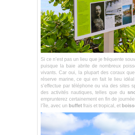
Si ce n’est pas un lieu que je fréquente souve
puisque la baie abrite de nombreux poiss
vivants. Car oui, la plupart des coraux qu
réserve marine, ce qui en fait le lieu idé
s’effectue par téléphone ou via des sites sp
des activités nautiques, telles que du
sno
emprunterez certainement en fin de journée p
l’île, avec un
buffet
frais et tropical, et
bois