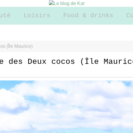
uté
Loisirs
Food & drinks
C
os (Île Maurice)
e des Deux cocos (Île Mauric