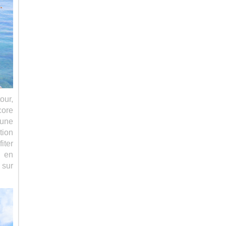
our,
core
 une
tion
iter
s en
 sur