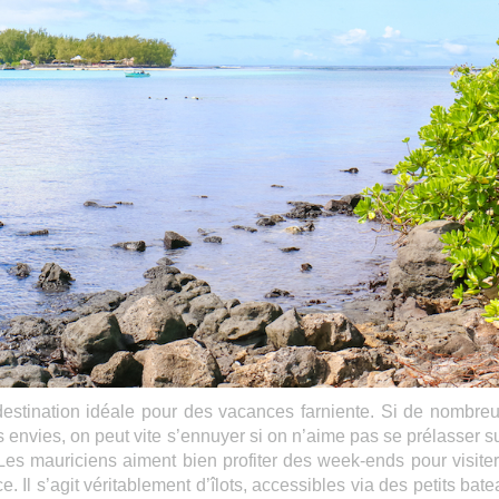
destination idéale pour des vacances farniente. Si de nombre
s envies, on peut vite s’ennuyer si on n’aime pas se prélasser su
 Les mauriciens aiment bien profiter des week-ends pour visiter
. Il s’agit véritablement d’îlots, accessibles via des petits bate