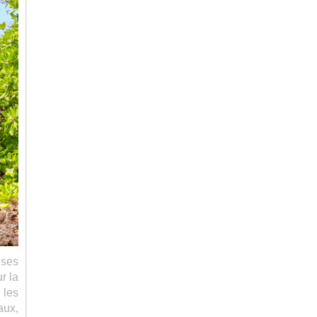
uses
r la
 les
aux,