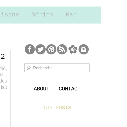
uisine
Séries
Map
12
rée,
blic
des
fait
ABOUT
.
CONTACT
TOP POSTS