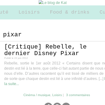
uté
Loisirs
Food & drinks
C
 pixar
[Critique] Rebelle, le
dernier Disney Pixar
Publié le
22 juin 2012
Rebelle, sortie le 1er août 2012 « Certains disent que n
destin est lié à la terre, que celle-ci fait autant partie de nous
nous d’elle. D’autres racontent qu’il est tissé de milliers de f
de sorte que chaque destin est lié à une infinité d’autres. [...]
la suite...
Cinéma / musique
,
Loisirs
|
3 commentaires