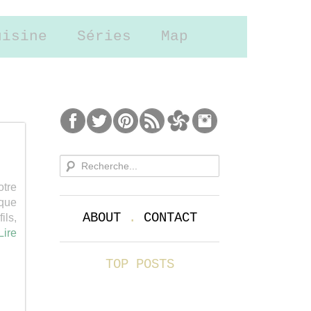
uisine
Séries
Map
otre
 que
ABOUT
.
CONTACT
ils,
Lire
TOP POSTS