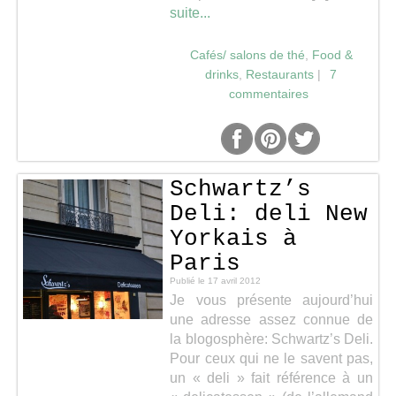
suite...
Séries
Cafés/ salons de thé
,
Food &
drinks
,
Restaurants
|
7
Map
commentaires
Schwartz’s
Deli: deli New
Yorkais à
Paris
Publié le
17 avril 2012
Je vous présente aujourd’hui
une adresse assez connue de
la blogosphère: Schwartz’s Deli.
Pour ceux qui ne le savent pas,
un « deli » fait référence à un