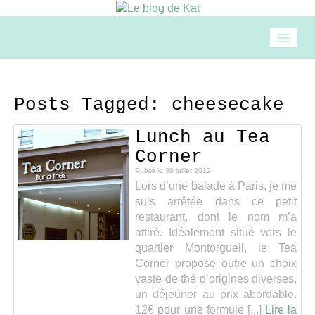
Accueil
Posts Tagged:
cheesecake
Mode
Lunch au Tea
Corner
Beauté
Publié le
30 juillet 2012
Lors d’une balade à Paris, je me
suis arrêtée dans ce petit
Loisirs
restaurant, dont le nom m’a
attiré. Idéalement situé vers le
quartier Montorgueil, le Tea
Food & drinks
Corner propose outre un choix
vaste de thé d’origines diverses,
un déjeuner au prix abordable.
Cuisine
12€ pour une formule [...]
Lire la