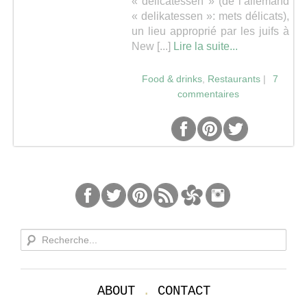
« delicatessen » (de l’allemand
« delikatessen »: mets délicats),
un lieu approprié par les juifs à
New [...]
Lire la suite...
Food & drinks
,
Restaurants
|
7
commentaires
ABOUT
.
CONTACT