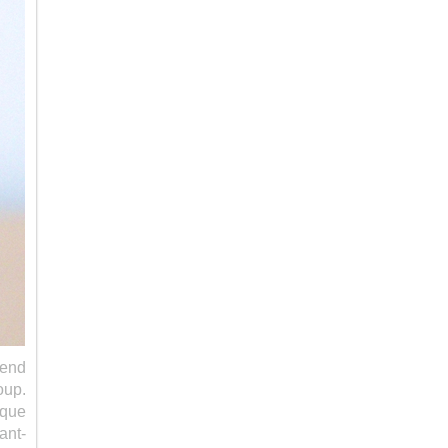
-end
oup.
aque
ant-