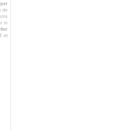
rper
n de
fums
r in
lter
€ et