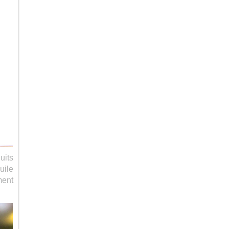
uits
uile
ment