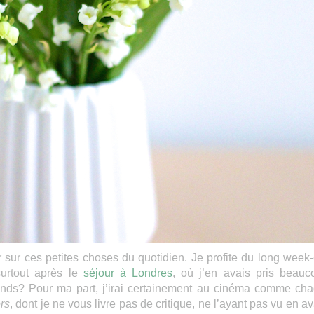
r sur ces petites choses du quotidien. Je profite du long week
surtout après le
séjour à Londres
, où j’en avais pris beauc
nds? Pour ma part, j’irai certainement au cinéma comme ch
rs
, dont je ne vous livre pas de critique, ne l’ayant pas vu en av