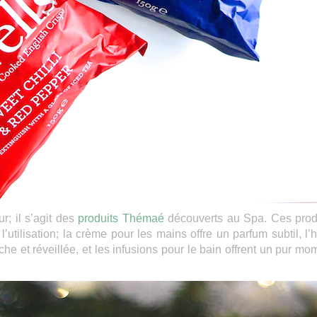
r; il s’agit des
produits Thémaé
découverts au Spa. Ces prod
’utilisation; la crème pour les mains offre un parfum subtil, l’h
iche et réveillée, et les infusions pour le bain offrent un pur mo