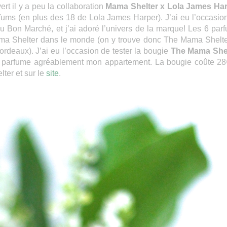
rt il y a peu la collaboration
Mama Shelter x Lola James Ha
fums (en plus des 18 de Lola James Harper). J’ai eu l’occasio
au Bon Marché, et j’ai adoré l’univers de la marque! Les 6 par
ma Shelter dans le monde (on y trouve donc The Mama Shelte
ordeaux). J’ai eu l’occasion de tester la bougie
The Mama She
 parfume agréablement mon appartement. La bougie coûte 28
ter et sur le
site
.