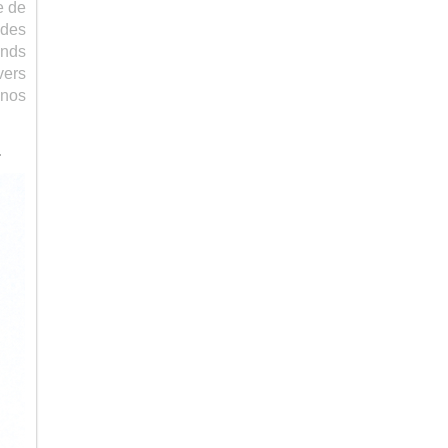
e de
 des
ends
vers
 nos
.