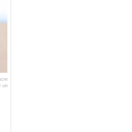
ucre
r un