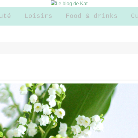
uté
Loisirs
Food & drinks
C