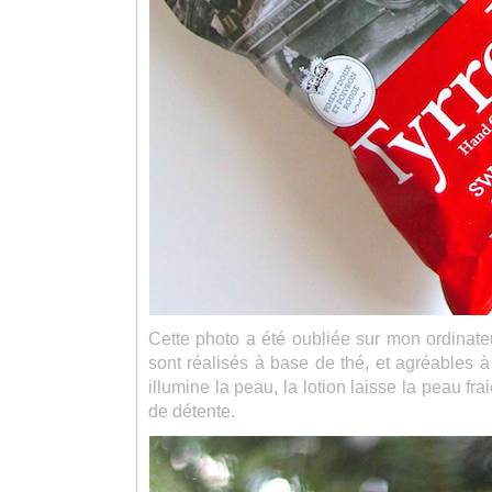
Cette photo a été oubliée sur mon ordinateu
sont réalisés à base de thé, et agréables à l
illumine la peau, la lotion laisse la peau fra
de détente.