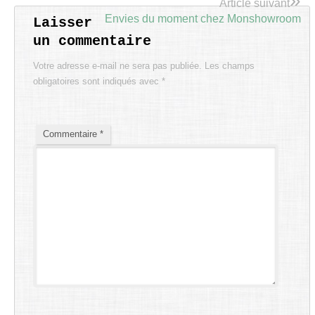
»
Article suivant
Envies du moment chez Monshowroom
Laisser
un commentaire
Votre adresse e-mail ne sera pas publiée.
Les champs
obligatoires sont indiqués avec
*
Commentaire
*