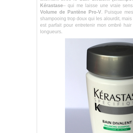
Kérastase
– qui me laisse une vraie sens
Volume de Pantène Pro-V
. Puisque mes
shampooing trop doux qui les alourdit, mais
est parfait pour entretenir mon ombré hai
longueurs.