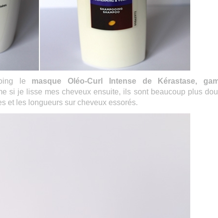
ooing le
masque Oléo-Curl Intense de Kérastase, ga
me si je lisse mes cheveux ensuite, ils sont beaucoup plus dou
ntes et les longueurs sur cheveux essorés.