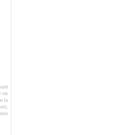
vant
r ne
e la
vis,
vous