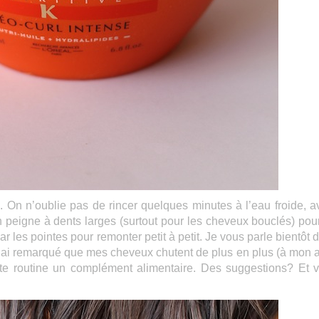
oin. On n’oublie pas de rincer quelques minutes à l’eau froide, a
 peigne à dents larges (surtout pour les cheveux bouclés) pou
les pointes pour remonter petit à petit. Je vous parle bientôt d
 j’ai remarqué que mes cheveux chutent de plus en plus (à mon a
 cette routine un complément alimentaire. Des suggestions? Et 