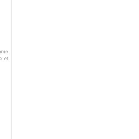
mme
x et