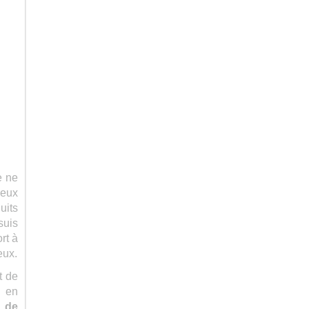
e ne
veux
uits
suis
rt à
eux.
t de
- en
) de