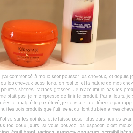
, j’ai commencé à me laisser pousser les cheveux, et depuis j
s eu les cheveux aussi long, en réalité, et la nature de mes che
, pointes sèches, racines grasses. Je n’accumule pas les prod
me plait pas, je m’empresse de finir le produit. Par ailleurs, je 
ées, et malgré le prix élevé, je constate la différence par rappo
i les trois produits que j’utilise et qui font du bien à mes chev
’olive sur les pointes, et je laisse poser plusieurs heures avan
us les deux jours- si vous pouvez les espacer, c’est mieux
ing équilibrant racines grasses-longueurs sensibilisées