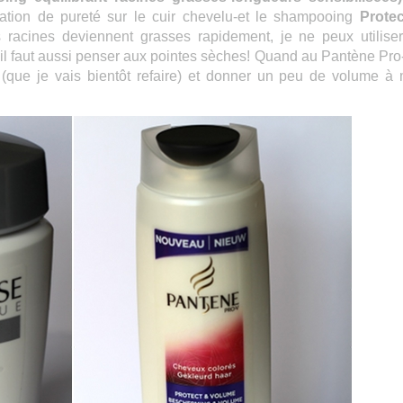
ation de pureté sur le cuir chevelu-et le shampooing
Prote
 racines deviennent grasses rapidement, je ne peux utilise
 il faut aussi penser aux pointes sèches! Quand au Pantène Pro-
r (que je vais bientôt refaire) et donner un peu de volume à