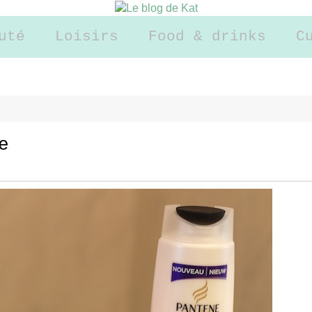
uté
Loisirs
Food & drinks
C
e