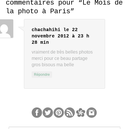
commentaires pour “
Le Mois de
la photo à Paris
”
chachahihi
le 22
novembre 2012 à 23 h
28 min
vraiment de très belles photos
merci pour ce beau partage
gros bisous ma belle
Répondre