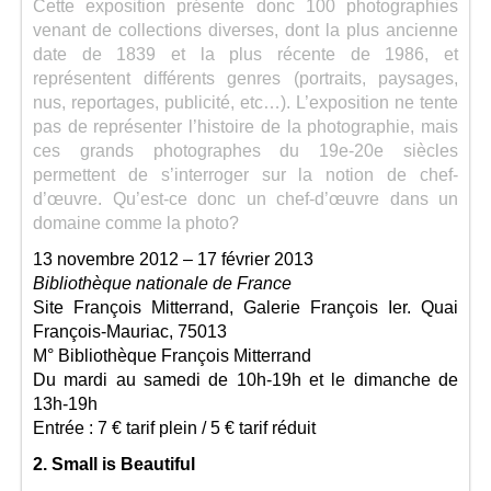
Cette exposition présente donc 100 photographies
venant de collections diverses, dont la plus ancienne
date de 1839 et la plus récente de 1986, et
représentent différents genres (portraits, paysages,
nus, reportages, publicité, etc…). L’exposition ne tente
pas de représenter l’histoire de la photographie, mais
ces grands photographes du 19e-20e siècles
permettent de s’interroger sur la notion de chef-
d’œuvre. Qu’est-ce donc un chef-d’œuvre dans un
domaine comme la photo?
13 novembre 2012 – 17 février 2013
Bibliothèque nationale de France
Site François Mitterrand, Galerie François Ier. Quai
François-Mauriac, 75013
M° Bibliothèque François Mitterrand
Du mardi au samedi de 10h-19h et le dimanche de
13h-19h
Entrée : 7 € tarif plein / 5 € tarif réduit
2. Small is Beautiful