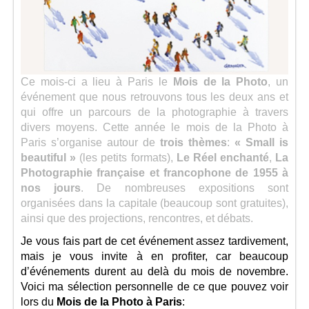
Ce mois-ci a lieu à Paris le
Mois de la Photo
, un
événement que nous retrouvons tous les deux ans et
qui offre un parcours de la photographie à travers
divers moyens. Cette année le mois de la Photo à
Paris s’organise autour de
trois thèmes
:
« Small is
beautiful »
(les petits formats),
Le Réel enchanté
,
La
Photographie française et francophone de 1955 à
nos jours
. De nombreuses expositions sont
organisées dans la capitale (beaucoup sont gratuites),
ainsi que des projections, rencontres, et débats.
Je vous fais part de cet événement assez tardivement,
mais je vous invite à en profiter, car beaucoup
d’événements durent au delà du mois de novembre.
Voici ma sélection personnelle de ce que pouvez voir
lors du
Mois de la Photo à Paris
: