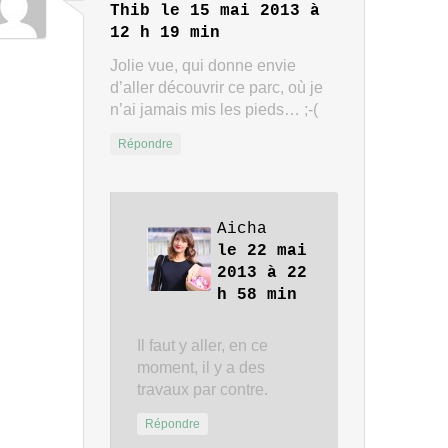
Thib
le 15 mai 2013 à
12 h 19 min
Jolie vue, qui donne envie
d’aller découvrir ce parc, où je
n’ai jamais mis les pieds… ;-(
Répondre
Aicha
le 22 mai
2013 à 22
h 58 min
Il faut y aller, en ce
moment, il y a des
travaux par contre.
Répondre