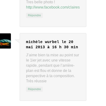
Tres belle photo !
http://www.facebook.com/clairesblog
Répondre
michèle wurbel
le 20
mai 2013 à 16 h 30 min
J’aime bien ta mise au point sur
le 1ier jet avec une vitesse
rapide, pendant que l’arrière-
plan est flou et donne de la
perspective à ta composition.
Très réussie
Répondre