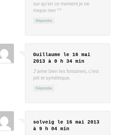
sur qu’en ce moment je ne
risque rien ^^
Répondre
Guillaume
le 16 mai
2013 à 0 h 34 min
J’aime bien les fontaines, c’est
joli et symétrique.
Répondre
solveig
le 16 mai 2013
à 9 h 04 min