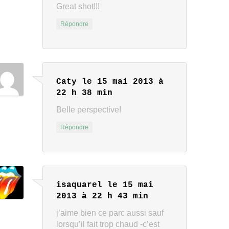
Great shot!!!
Répondre
Caty
le 15 mai 2013 à
22 h 38 min
Belle perspective!
Répondre
isaquarel
le 15 mai
2013 à 22 h 43 min
j’aime bien ce parc aussi sauf
lorsqu’il fait trop chaud -c’est