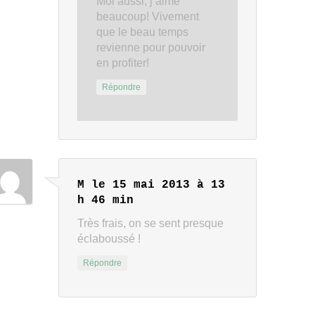
Moi aussi, j’aime
beaucoup! Vivement
que le beau temps
revienne pour pouvoir
en profiter!
Répondre
M
le 15 mai 2013 à 13
h 46 min
Très frais, on se sent presque
éclaboussé !
Répondre