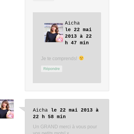
Aicha
le 22 mai
2013 à 22
h 47 min
Je te comprends!
Répondre
Aicha
le 22 mai 2013 à
22 h 58 min
Un GRAND merci à vous pour
vos petits mots! x