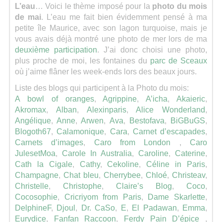
L’eau
… Voici le thème imposé pour la
photo du mois
de mai
. L’eau me fait bien évidemment pensé à ma
petite île Maurice, avec son lagon turquoise, mais je
vous avais déjà montré une photo de mer lors de ma
deuxième participation
. J’ai donc choisi une photo,
plus proche de moi, les fontaines du
parc de Sceaux
où j’aime flâner les week-ends lors des beaux jours.
Liste des blogs qui participent à la Photo du mois:
A bowl of oranges
,
Agrippine
,
A’icha
,
Akaieric
,
Akromax
,
Alban
,
Alexinparis
,
Alice Wonderland
,
Angélique
,
Anne
,
Arwen
,
Ava
,
Bestofava
,
BiGBuGS
,
Blogoth67
,
Calamonique
,
Cara
,
Carnet d’escapades
,
Carnets d’images
,
Caro from London
,
Caro
JulesetMoa
,
Carole In Australia
,
Caroline
,
Caterine
,
Cath la Cigale
,
Cathy
,
Cekoline
,
Céline in Paris
,
Champagne
,
Chat bleu
,
Cherrybee
,
Chloé
,
Christeav
,
Christelle
,
Christophe
,
Claire’s Blog
,
Coco
,
Cocosophie
,
Cricriyom from Paris
,
Dame Skarlette
,
DelphineF
,
Djoul
,
Dr. CaSo
,
E
,
El Padawan
,
Emma
,
Eurydice
,
Fanfan Raccoon
,
Ferdy Pain D’épice
,