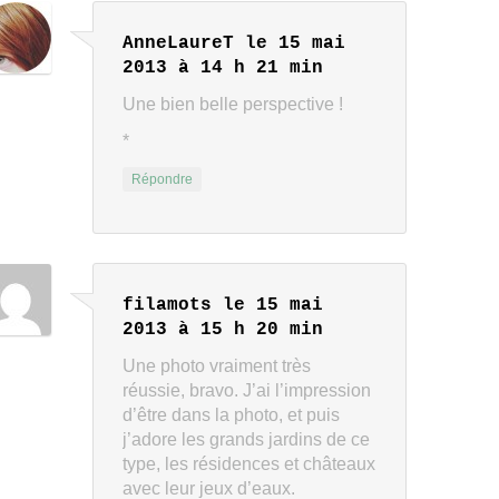
AnneLaureT
le 15 mai
2013 à 14 h 21 min
Une bien belle perspective !
*
Répondre
filamots
le 15 mai
2013 à 15 h 20 min
Une photo vraiment très
réussie, bravo. J’ai l’impression
d’être dans la photo, et puis
j’adore les grands jardins de ce
type, les résidences et châteaux
avec leur jeux d’eaux.