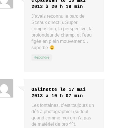
elpadawan
le 16 mai
2013 à 20 h 19 min
J’avais reconnu le parc de
Sceaux direct :). Super
composition, la perspective, la
profondeur de champ, et l’eau
figée en plein mouvement…
superbe
Répondre
Galinette
le 17 mai
2013 à 10 h 07 min
Les fontaines, c’est toujours un
défi à photographier (surtout
quand comme moi on n’a pas
de matériel de pro ^^).