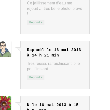
Ce jaillissement d’eau me
réjouit … très belle photo, bravo
!
Répondre
Raphaël
le 16 mai 2013
à 14 h 21 min
Très réussi, rafraîchissant, pile
poil l’instant
Répondre
N
le 16 mai 2013 à 15