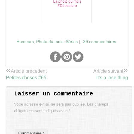
La photo du mois
#Décembre
Humeurs
,
Photo du mois
,
Séries
|
39 commentaires
«
»
Article précédent
Article suivant
Petites choses #65
It’s a lace thing
Laisser un commentaire
Votre adresse e-mail ne sera pas publiée.
Les champs
obligatoires sont indiqués avec
*
Commentaire
*