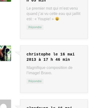
h 05 min
Le premier mot qui m’est venu
quand j’ai vu cette eau qui jaillit
est : « Youpie! »
Répondre
christophe
le 16 mai
2013 à 17 h 46 min
Magnifique composition de
l’image! Bravo.
Répondre