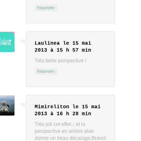
Répondre
Laulinea
le 15 mai
2013 à 15 h 57 min
Très belle perspective !
Répondre
Mimireliton
le 15 mai
2013 à 16 h 28 min
Très joli cet effet..; et la
perspective en arrière plan
donne un beau décalage.Bravo!