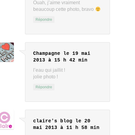
Ouah, j’aime vraiment
beaucoup cette photo, bravo
Répondre
Champagne
le 19 mai
2013 à 15 h 42 min
l’eau qui jaillit !
jolie photo !
Répondre
claire's blog
le 20
mai 2013 à 11 h 58 min