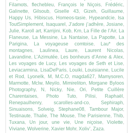
Filamots
,
flechebleu
,
François le Niçois
,
Frédéric
,
Galinette
,
Gilsoub
,
Giselle 43
,
Gizeh
,
Guillaume
,
Happy Us
,
Hibiscus
,
Homeos-tasie
,
Hypeandcie
,
Isa
ToutSimplement
,
Isaquarel
,
J’adore j’adhère
,
Josiane
,
Julie
,
Karoll art
,
Karrijini
,
Kob
,
Krn
,
La Fille de l’Air
,
La
Flaneuse
,
La Messine
,
La Nantaise
,
La Papotte
,
La
Parigina
,
La voyageuse comtoise
,
Lau* des
montagnes
,
Laulinea
,
Laure
,
Laurent Nicolas
,
Lavandine
,
L’Azimutée
,
Les bonheurs d’Anne & Alex
,
Les voyages de Lucy
,
Les voyages de Seth et Lise
,
Leviacarmina
,
LisaDeParis
,
Louiki
,
Louisianne
,
Lucile
et Rod
,
Lyonelk
,
M
,
M.C.O
,
magda627
,
Mamysoren
,
Marmotte
,
Mclw
,
Meyilo
,
Mimireliton
,
Morgane Byloos
Photography
,
N
,
Nicky
,
Nie
,
Ori
,
Petite Cuillère
Charentaises
,
Photo Tuto
,
Pilisi
,
Raphaël
,
Renepaulhenry
,
scarolles-and-co
,
Sephiraph
,
Sinuaisons
,
Solveig
,
Stephane08
,
Tambour Major
,
Testinaute
,
Thalie
,
The Mouse
,
The Parisienne
,
Thib
,
Tuxana
,
Un jour, une vie
,
Une niçoise
,
Violette
,
Viviane
,
Wolverine
,
Xavier Mohr
,
Xoliv’
,
Zaza
.