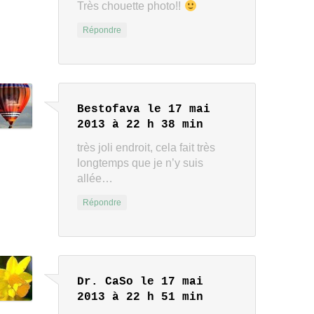
Très chouette photo!!
Répondre
Bestofava
le 17 mai
2013 à 22 h 38 min
très joli endroit, cela fait très
longtemps que je n’y suis
allée…
Répondre
Dr. CaSo
le 17 mai
2013 à 22 h 51 min