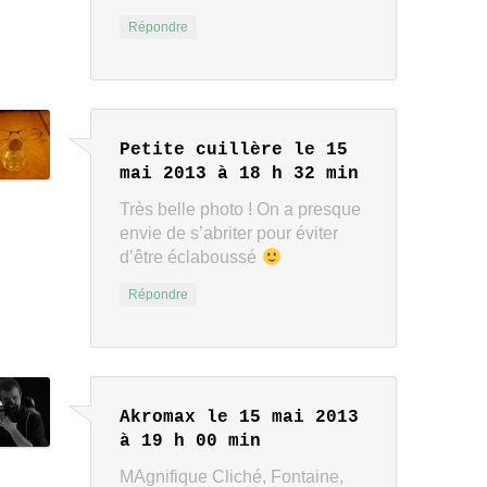
Répondre
Petite cuillère
le 15
mai 2013 à 18 h 32 min
Très belle photo ! On a presque
envie de s’abriter pour éviter
d’être éclaboussé
Répondre
Akromax
le 15 mai 2013
à 19 h 00 min
MAgnifique Cliché, Fontaine,