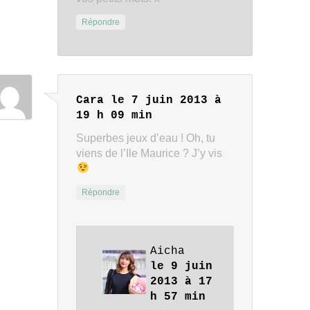
Répondre
Cara
le 7 juin 2013 à
19 h 09 min
Superbes jeux d’eau ! Oh, tu
viens de l’Ile Maurice ? J’y vis
Répondre
Aicha
le 9 juin
2013 à 17
h 57 min