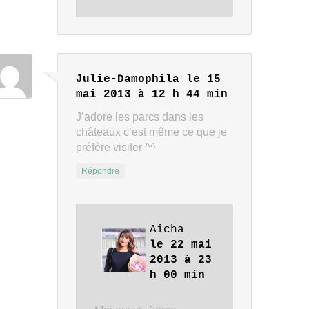
Julie-Damophila
le 15
mai 2013 à 12 h 44 min
J’adore les parcs dans les
châteaux c’est même ce que je
préfère visiter ^^
Répondre
Aicha
le 22 mai
2013 à 23
h 00 min