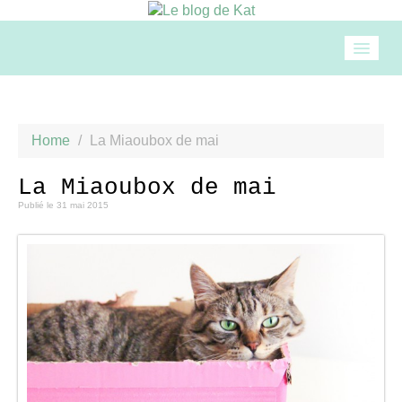
Accueil
Home
/
La Miaoubox de mai
Mode
La Miaoubox de mai
Publié le
31 mai 2015
Beauté
Loisirs
Food & drinks
Cuisine