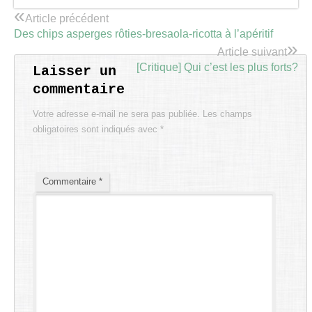
«
Article précédent
Des chips asperges rôties-bresaola-ricotta à l’apéritif
»
Article suivant
[Critique] Qui c’est les plus forts?
Laisser un
commentaire
Votre adresse e-mail ne sera pas publiée.
Les champs
obligatoires sont indiqués avec
*
Commentaire
*