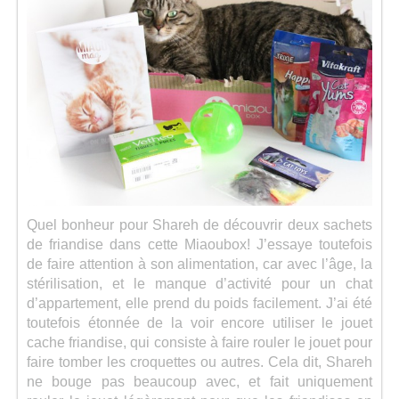
Quel bonheur pour Shareh de découvrir deux sachets
de friandise dans cette Miaoubox! J’essaye toutefois
de faire attention à son alimentation, car avec l’âge, la
stérilisation, et le manque d’activité pour un chat
d’appartement, elle prend du poids facilement. J’ai été
toutefois étonnée de la voir encore utiliser le jouet
cache friandise, qui consiste à faire rouler le jouet pour
faire tomber les croquettes ou autres. Cela dit, Shareh
ne bouge pas beaucoup avec, et fait uniquement