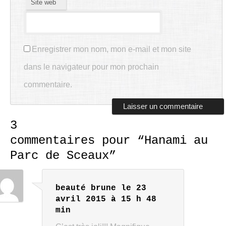
Site web
Enregistrer mon nom, mon e-mail et mon site
dans le navigateur pour mon prochain
commentaire.
3
commentaires pour “
Hanami au
Parc de Sceaux
”
beauté brune
le 23
avril 2015 à 15 h 48
min