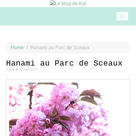
Accueil
Home
/
Hanami au Parc de Sceaux
Mode
Hanami au Parc de Sceaux
Publié le
23 avril 2015
Beauté
Loisirs
Food & drinks
Cuisine