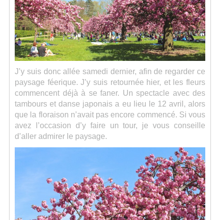
J’y suis donc allée samedi dernier, afin de regarder ce
paysage féerique. J’y suis retournée hier, et les fleurs
commencent déjà à se faner. Un spectacle avec des
tambours et danse japonais a eu lieu le 12 avril, alors
que la floraison n’avait pas encore commencé. Si vous
avez l’occasion d’y faire un tour, je vous conseille
d’aller admirer le paysage.