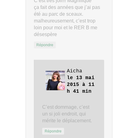
C’est très joli!!! Magnifique
ça fait des années que j’ai pas
été au parc de sceaux.
malheureusement, c’est trop
loin pour moi et le RER B me
désespère
Répondre
Aicha
le 13 mai
2015 à 11
h 41 min
C’est dommage, c’est
un si joli endroit, qui
mérite le déplacement.
Répondre