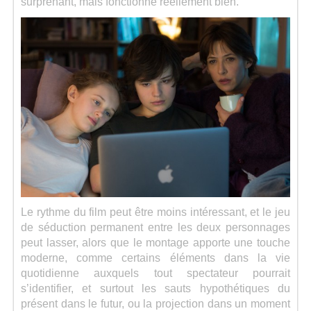
surprenant, mais fonctionne réellement bien.
Le rythme du film peut être moins intéressant, et le jeu
de séduction permanent entre les deux personnages
peut lasser, alors que le montage apporte une touche
moderne, comme certains éléments dans la vie
quotidienne auxquels tout spectateur pourrait
s’identifier, et surtout les sauts hypothétiques du
présent dans le futur, ou la projection dans un moment