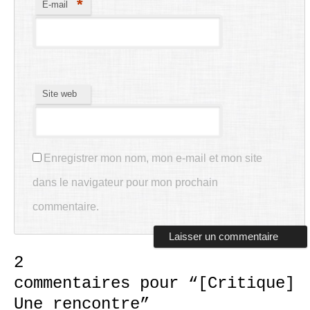
*
E-mail
Site web
Enregistrer mon nom, mon e-mail et mon site
dans le navigateur pour mon prochain
commentaire.
2
commentaires pour “
[Critique]
Une rencontre
”