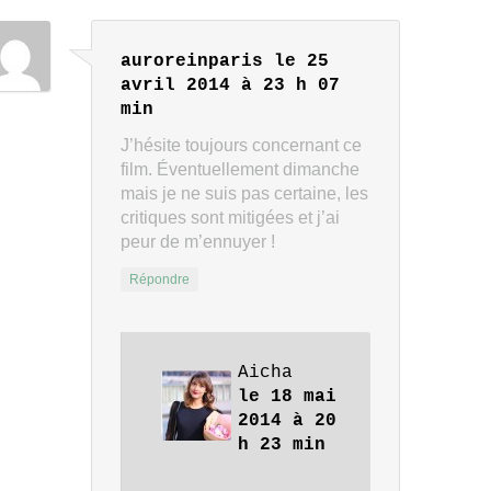
auroreinparis
le 25
avril 2014 à 23 h 07
min
J’hésite toujours concernant ce
film. Éventuellement dimanche
mais je ne suis pas certaine, les
critiques sont mitigées et j’ai
peur de m’ennuyer !
Répondre
Aicha
le 18 mai
2014 à 20
h 23 min