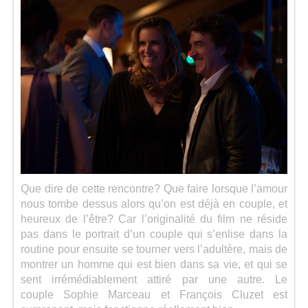
Que dire de cette rencontre? Que faire lorsque l’amour
nous tombe dessus alors qu’on est déjà en couple, et
heureux de l’être? Car l’originalité du film ne réside
pas dans le portrait d’un couple qui s’enlise dans la
routine pour ensuite se tourner vers l’adultère, mais de
montrer un homme qui est bien dans sa vie, et qui se
sent irrémédiablement attiré par une autre. Le
couple Sophie Marceau et François Cluzet est