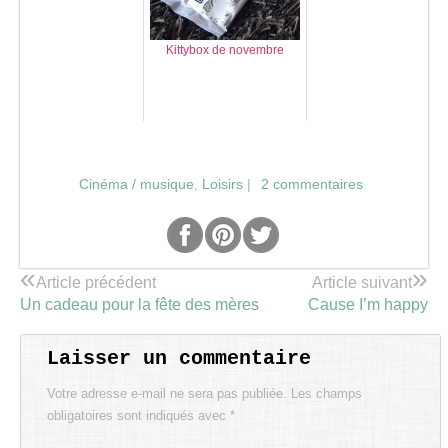
Kittybox de novembre
Cinéma / musique
,
Loisirs
|
2 commentaires
«
»
Article précédent
Article suivant
Un cadeau pour la fête des mères
Cause I’m happy
Laisser un commentaire
Votre adresse e-mail ne sera pas publiée.
Les champs
obligatoires sont indiqués avec
*