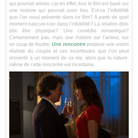
qui pourrait arriver, car en effet, tout le film est basé sur
une histoire qui pourrait avoir lieu. Est-ce l’infidélité
que l’on nous présente dans ce film? A partir de quel
moment bascule-t-on dans l’infidélité? La relation doit-
elle être physique? Une comédie romantique?
Certainement pas, mais une histoire sur l’amour, sur
un coup de foudre.
Une rencontre
propose une vision
réaliste du couple et ces incertitudes que l’on peut
ressentir à un moment de sa vie, alors que la nature-
même de cette rencontre est incertaine.