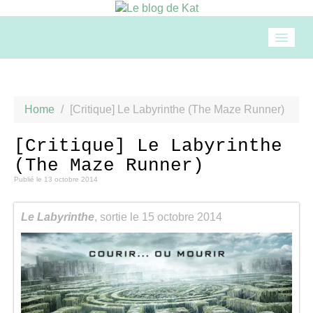
Accueil
Home
/
[Critique] Le Labyrinthe (The Maze Runner)
Mode
[Critique] Le Labyrinthe
(The Maze Runner)
Beauté
Publié le
13 octobre 2014
Loisirs
Le Labyrinthe
, sortie le 15 octobre 2014
Food & drinks
Cuisine