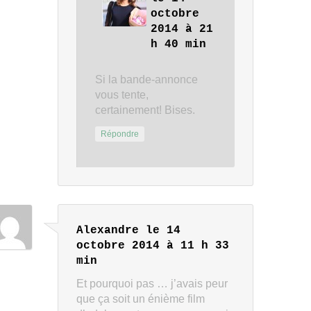
octobre
2014 à 21
h 40 min
Si la bande-annonce
vous tente,
certainement! Bises.
Répondre
Alexandre
le 14
octobre 2014 à 11 h 33
min
Et pourquoi pas … j’avais peur
que ça soit un énième film