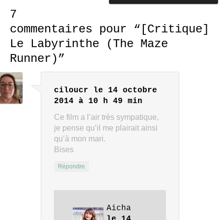
7
commentaires pour “
[Critique]
Le Labyrinthe (The Maze
Runner)
”
ciloucr
le 14 octobre
2014 à 10 h 49 min
Ce film a l’air très sympatique,
je pense qu’il me plairait ainsi
qu’à mon mari.
Bises
Répondre
Aicha
le 14