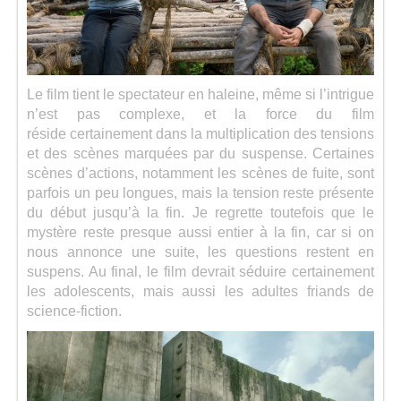
Le film tient le spectateur en haleine, même si l’intrigue
n’est pas complexe, et la force du film
réside certainement dans la multiplication des tensions
et des scènes marquées par du suspense. Certaines
scènes d’actions, notamment les scènes de fuite, sont
parfois un peu longues, mais la tension reste présente
du début jusqu’à la fin. Je regrette toutefois que le
mystère reste presque aussi entier à la fin, car si on
nous annonce une suite, les questions restent en
suspens. Au final, le film devrait séduire certainement
les adolescents, mais aussi les adultes friands de
science-fiction.