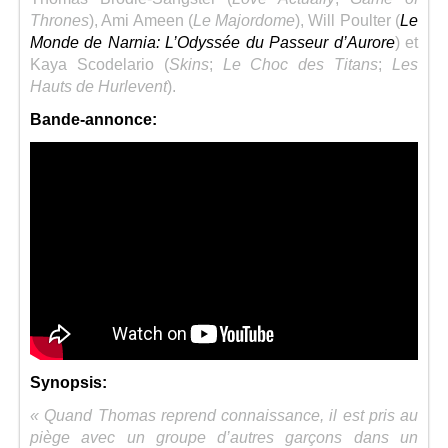
Thrones
), Ami Ameen (
Le Majordome
), Will Poulter (
Le
Monde de Narnia: L’Odyssée du Passeur d’Aurore
) et
Kaya Scodelario (
Skins
;
Le Choc des Titans
;
Les
Hauts de Hurlevent
).
Bande-annonce:
Synopsis:
« Quand Thomas reprend connaissance, il est pris au
piège avec un groupe d’autres garçons dans un