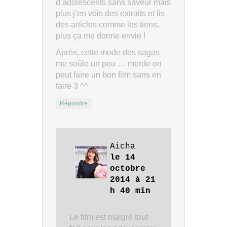
d’adolescents sans saveur mais
plus j’en vois des extraits et lis
des articles comme les tiens,
plus ça me donne envie !
Après, cette mode des sagas
me soûle un peu … merde on
peut faire un bon film sans en
faire 3 ^^
Répondre
Aicha
le 14
octobre
2014 à 21
h 40 min
Le film est malgré tout