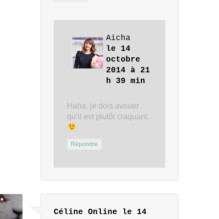
Aicha
le 14
octobre
2014 à 21
h 39 min
Haha, je dois avouer
qu’il est plutôt craquant.
Répondre
Céline Online
le 14