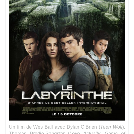
Séries
Map
Un film de Wes Ball avec Dylan O’Brien (
Teen Wolf
),
Thomas Brodie-Sangster (
Love Actually
;
Game of