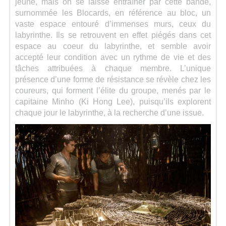
jeune, mais on se laisse entraîner par cette bande,
surnommée les Blocards, en référence au bloc, un
vaste espace entouré d’immenses murs, ceux du
labyrinthe. Ils se retrouvent en effet piégés dans cet
espace au coeur du labyrinthe, et semble avoir
accepté leur condition avec un rythme de vie et des
tâches attribuées à chaque membre. L’unique
présence d’une forme de résistance se révèle chez les
coureurs, qui forment l’élite du groupe, menés par le
capitaine Minho (Ki Hong Lee), puisqu’ils explorent
chaque jour le labyrinthe, à la recherche d’une issue.