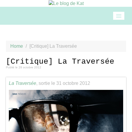
Accueil
Home
/
[Critique] La Traversée
Mode
[Critique] La Traversée
Publié le
28 octobre 2012
Beauté
La Traversée
, sortie le 31 octobre 2012
Loisirs
Food & drinks
Cuisine