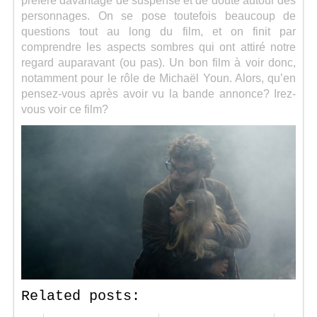
préféré davantage de suspense et de doute autour des
personnages. On se pose toutefois beaucoup de
questions tout au long du film, et on finit par
comprendre les aspects sombres qui ont attiré notre
regard auparavant (ou pas). Un bon film à voir donc,
notamment pour le rôle de Michaël Youn. Alors, qu’en
pensez-vous après avoir vu la bande annonce? Irez-
vous voir ce film?
Related posts: