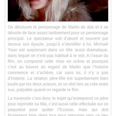
On découvre le personnage de Martin de dos et il se
dévoile de face assez tardivement pour un personnage
principal. Le spectateur voit d’abord et souvent par
dessus son épaule, jusqu’à s’identifier à lui. Michaël
Youn est surprenant dans un rôle aussi dramatique,
dans lequel on n’est pas habitué à le voir. A l’issue du
film, on comprend cette mise en scène et pourquoi
c’est au travers du regard de Martin que l’histoire
commence et s’achève, car sans lui, il n’y a pas
d’histoire. La relation père-fille est superbement bien
jouée par les deux acteurs, et un réel lien se crée entre
eux, palpable quand on regarde le film.
La traversée c’est donc le trajet qu’entreprend ce père
pour rejoindre sa fille, c’est aussi celle effectuée sur ce
paquebot pour quitter l’Ecosse, mais qui doit
finalement faire demi tour pour retourner vers ce lieu