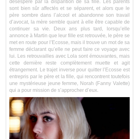
désespéré par la disparition de sa fille. Les parents
sont bien sûr affectés et se séparent, et alors que le
père sombre dans l’alcool et abandonne son travail
d’avocat, la mère semble quant à elle être capable de
continuer sa vie. Deux ans plus tard, lorsqu’elle
annonce à Martin que leur fille est retrouvée, le père se
met en route pour l’Ecosse, mais il trouve un mot de sa
femme déclarant qu’elle ne peut faire ce voyage avec
lui. Les retrouvailles avec Lola sont émouvantes, mais
cette dernière reste complètement muette et agit
étrangement. Le trajet inverse pour quitter l’Ecosse est
entrepris par le père et la fille, qui rencontrent toutefois
une mystérieuse jeune femme, Norah (Fanny Valette)
qui a pour mission de s’approcher d’eux.