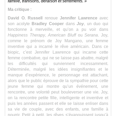
famille, trahisons, déraison et sentiments. »
Ma critique :
David O. Russell
renoue
Jennifer Lawrence
avec
son acolyte
Bradley Cooper
dans
Joy
, un duo qui
fonctionne à merveille, et qu’on a pu voir dans
Happiness Therapy
,
American Bluff
ou
Serana
. Joy,
comme le prénom de Joy Mangano, une femme
inventive qui a incarné le rêve américain. Dans ce
biopic, c’est Jennifer Lawrence qui incarne cette
femme combative, qui ne se laisse pas abattre, malgré
les difficultés qui surviennent incessamment.
Déterminée, malgré les idées insignifiantes et le
manque d’expérience, le personnage est attachant,
alors que le public éprouve de la sympathie pour cette
jeune femme qui montre qu’un événement, une
rencontre, une volonté peut bouleverser une vie. Joy,
on la rencontre petite fille, intelligente et inventive et
puis les années passent et elle se laisse enliser dans
sa vie de couple, avec des enfants, une famille à
nourrir. Petit à petit, les rêves s’évanouissent jusqu’à