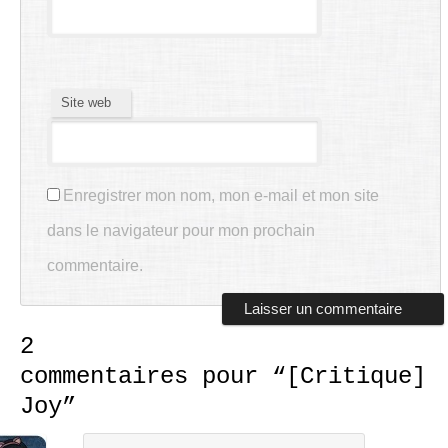
Site web
Enregistrer mon nom, mon e-mail et mon site
dans le navigateur pour mon prochain
commentaire.
2
commentaires pour “
[Critique]
Joy
”