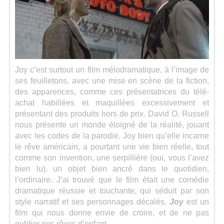
Joy c’est surtout un film mélodramatique, à l’image de
ses feuilletons, avec une mise en scène de la fiction,
des apparences, comme ces présentatrices du télé-
achat habillées et maquillées excessivement et
présentant des produits hors de prix. David O. Russell
nous présente un monde éloigné de la réalité, jouant
avec les codes de la parodie. Joy bien qu’elle incarne
le rêve américain, a pourtant une vie bien réelle, tout
comme son invention, une serpillière (oui, vous l’avez
bien lu), un objet bien ancré dans le quotidien,
l’ordinaire. J’ai trouvé que le film était une comédie
dramatique réussie et touchante, qui séduit par son
style narratif et ses personnages décalés.
Joy
est un
film qui nous donne envie de croire, et de ne pas
oublier nos rêves d’enfant.