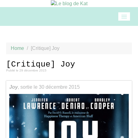
Accueil
Home
/
[Critique] Joy
Mode
[Critique] Joy
Publié le
29 décembre 2015
Beauté
Joy
, sortie le 30 décembre 2015
Loisirs
Food & drinks
Cuisine