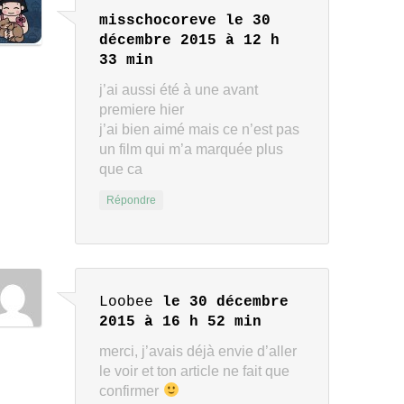
misschocoreve
le 30
décembre 2015 à 12 h
33 min
j’ai aussi été à une avant
premiere hier
j’ai bien aimé mais ce n’est pas
un film qui m’a marquée plus
que ca
Répondre
Loobee
le 30 décembre
2015 à 16 h 52 min
merci, j’avais déjà envie d’aller
le voir et ton article ne fait que
confirmer