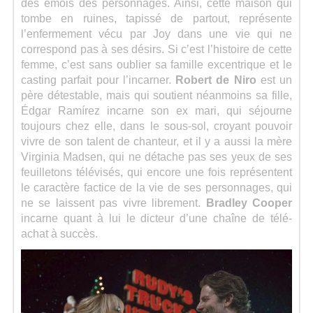
des émois des personnages. Ainsi, cette maison qui
tombe en ruines, tapissé de partout, représente
l’enfermement vécu par Joy dans une vie qui ne
correspond pas à ses désirs. Si c’est l’histoire de cette
femme, c’est sans oublier sa famille excentrique et le
casting parfait pour l’incarner.
Robert de Niro
est un
père détestable, mais qui soutient néanmoins sa fille,
Édgar Ramírez incarne son ex mari, qui séjourne
toujours chez elle, dans le sous-sol, croyant pouvoir
vivre de son talent de chanteur, et il y a aussi la mère
Virginia Madsen, qui ne détache pas ses yeux de ses
feuilletons télévisés, qui encore une fois représentent
le caractère factice de la vie de ses personnages, qui
ne se laissent pas vivre librement.
Bradley Cooper
incarne quant à lui le dicteur d’une chaîne de télé-
achat à succès.