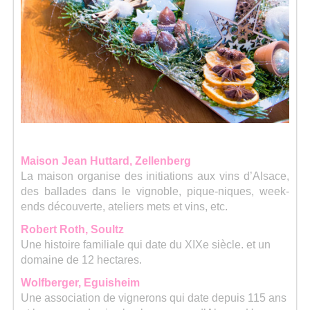
Maison Jean Huttard, Zellenberg
La maison organise des initiations aux vins d’Alsace,
des ballades dans le vignoble, pique-niques, week-
ends découverte, ateliers mets et vins, etc.
Robert Roth, Soultz
Une histoire familiale qui date du XIXe siècle. et un
domaine de 12 hectares.
Wolfberger, Eguisheim
Une association de vignerons qui date depuis 115 ans