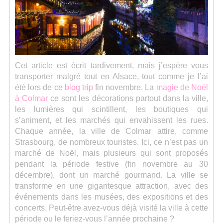
Séries
Map
Cet article est écrit tardivement, mais j’espère vous
transporter malgré tout en Alsace, tout comme je l’ai
été lors de ce
blog trip
fin novembre. La
magie de Noël
à Colmar
ce sont les décorations partout dans la ville,
les lumières qui scintillent, les boutiques qui
s’animent, et les marchés qui envahissent les rues.
Chaque année, la ville de Colmar attire, comme
Strasbourg, de nombreux touristes. Ici, ce n’est pas un
marché de Noël, mais plusieurs qui sont proposés
pendant la période festive (fin novembre au 30
décembre), dont un marché gourmand. La ville se
transforme en une gigantesque attraction, avec des
événements dans les musées, des expositions et des
concerts. Peut-être avez-vous déjà visité la ville à cette
période ou le feriez-vous l’année prochaine ?