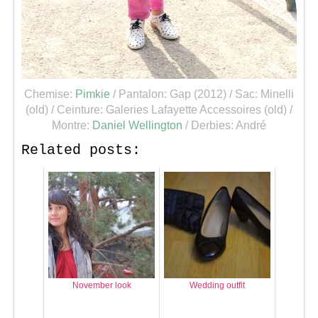
Chemise:
Pimkie
/ Pantalon: Gap (2012) / Sac: Minelli
(old) / Ceinture: Galeries Lafayette Accessoires (old) /
Montre:
Daniel Wellington
/ Derbies: André
Related posts:
November look
Wedding outfit