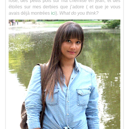
rose, des petits pois sur ma chemise en jean, et des
étoiles sur mes derbies que j’adore ( et que je vous
avais déjà montrées
ici
).
What do you think?