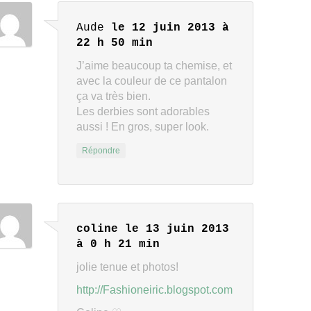
Aude
le 12 juin 2013 à
22 h 50 min
J’aime beaucoup ta chemise, et
avec la couleur de ce pantalon
ça va très bien.
Les derbies sont adorables
aussi ! En gros, super look.
Répondre
coline
le 13 juin 2013
à 0 h 21 min
jolie tenue et photos!
http://Fashioneiric.blogspot.com