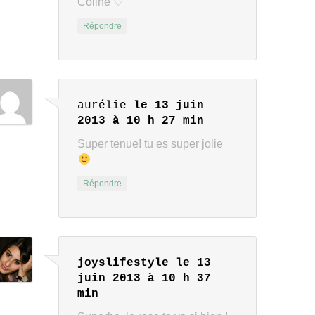
Coline ♡
Répondre
aurélie
le 13 juin
2013 à 10 h 27 min
Super tenue! tu es super jolie
Répondre
joyslifestyle
le 13
juin 2013 à 10 h 37
min