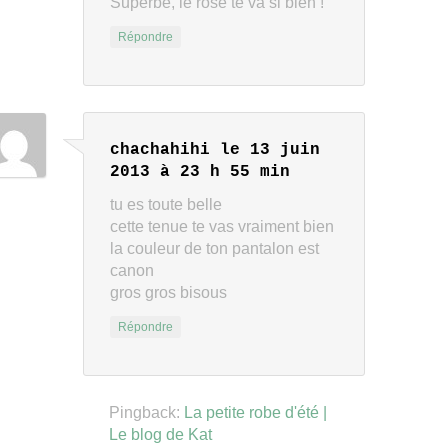
Superbe, le rose te va si bien !
Répondre
chachahihi
le 13 juin
2013 à 23 h 55 min
tu es toute belle
cette tenue te vas vraiment bien
la couleur de ton pantalon est
canon
gros gros bisous
Répondre
Pingback:
La petite robe d'été |
Le blog de Kat