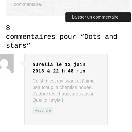
commentaire.
8
commentaires pour “
Dots and
stars
”
aurelia
le 12 juin
2013 à 22 h 48 min
Ce slim est ravissant et j’aime
beaucoup la chemise nouée.
J’adore les chaussures aussi.
Quel joli style !
Répondre