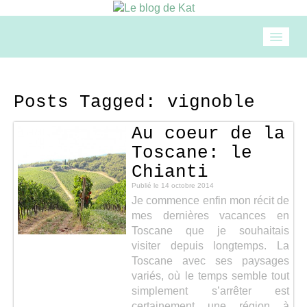
Accueil
Posts Tagged:
vignoble
Mode
Au coeur de la
Toscane: le
Beauté
Chianti
Publié le
14 octobre 2014
Je commence enfin mon récit de
Loisirs
mes dernières vacances en
Toscane que je souhaitais
Food & drinks
visiter depuis longtemps. La
Toscane avec ses paysages
variés, où le temps semble tout
Cuisine
simplement s’arrêter est
certainement une région à