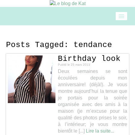
Accueil
Posts Tagged:
tendance
Mode
Birthday look
Publié le
25 mars 2013
Beauté
Deux semaines se sont
écoulées depuis mon
anniversaire! (déjà!). Je vous
Loisirs
montre aujourd’hui la tenue que
je portais pour la soirée
organisée avec des amis à la
Food & drinks
maison (je m’excuse pour la
qualité des photos prises le soir,
à l’intérieur; je vous montre
Cuisine
bientôt le [...]
Lire la suite...