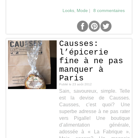
Séries
Looks
,
Mode
|
8 commentaires
Map
Causses:
l’épicerie
fine à ne pas
manquer à
Paris
Publié le
23 août 2012
Sain, savoureux, simple. Telle
est la devise de Causses.
Causses, c’est quoi? Une
superbe adresse à ne pas rater
vers Pigalle! Une boutique
d’alimentation générale,
adossée à « La Fabrique ».