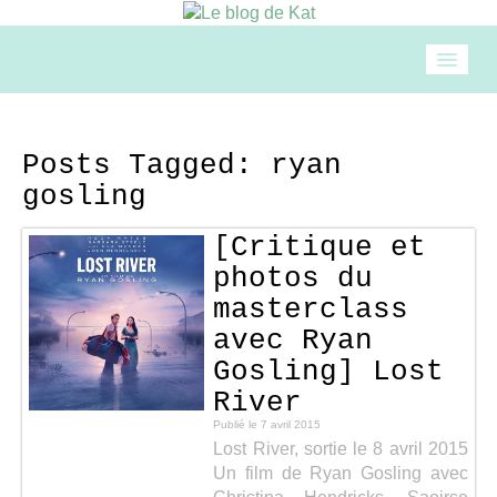
Accueil
Posts Tagged:
ryan
gosling
Mode
[Critique et
Beauté
photos du
masterclass
Loisirs
avec Ryan
Gosling] Lost
River
Food & drinks
Publié le
7 avril 2015
Lost River, sortie le 8 avril 2015
Cuisine
Un film de Ryan Gosling avec