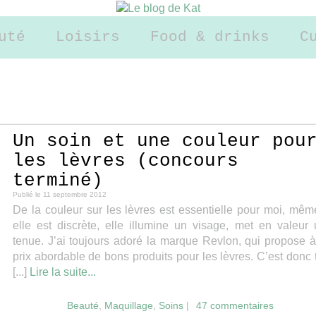
uté
Loisirs
Food & drinks
C
Un soin et une couleur pou
les lèvres (concours
terminé)
Publié le
11 septembre 2012
De la couleur sur les lèvres est essentielle pour moi, mêm
elle est discrète, elle illumine un visage, met en valeur
tenue. J’ai toujours adoré la marque Revlon, qui propose 
prix abordable de bons produits pour les lèvres. C’est donc 
[...]
Lire la suite...
Beauté
,
Maquillage
,
Soins
|
47 commentaires