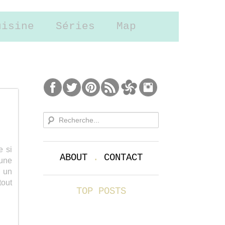
uisine
Séries
Map
r
e si
ABOUT
.
CONTACT
 une
à un
tout
TOP POSTS