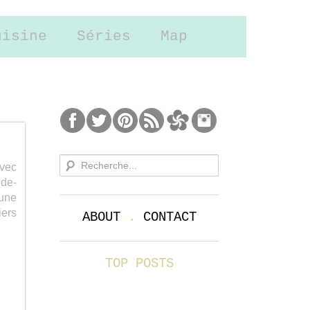
uisine
Séries
Map
avec
de-
 une
iers
ABOUT
.
CONTACT
TOP POSTS