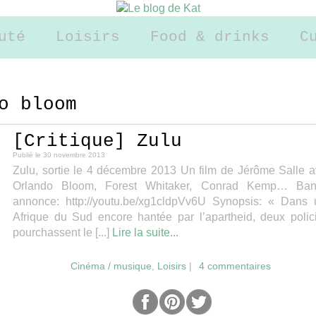
uté
Loisirs
Food & drinks
C
o bloom
[Critique] Zulu
Publié le
30 novembre 2013
Zulu, sortie le 4 décembre 2013 Un film de Jérôme Salle 
Orlando Bloom, Forest Whitaker, Conrad Kemp…
Ban
annonce: http://youtu.be/xg1cldpVv6U Synopsis: « Dans
Afrique du Sud encore hantée par l’apartheid, deux polic
pourchassent le [...]
Lire la suite...
Cinéma / musique
,
Loisirs
|
4 commentaires