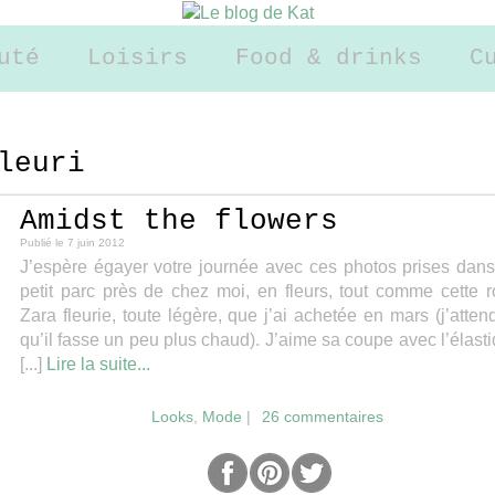
uté
Loisirs
Food & drinks
C
leuri
Amidst the flowers
Publié le
7 juin 2012
J’espère égayer votre journée avec ces photos prises dan
petit parc près de chez moi, en fleurs, tout comme cette 
Zara fleurie, toute légère, que j’ai achetée en mars (j’atten
qu’il fasse un peu plus chaud). J’aime sa coupe avec l’élast
[...]
Lire la suite...
Looks
,
Mode
|
26 commentaires