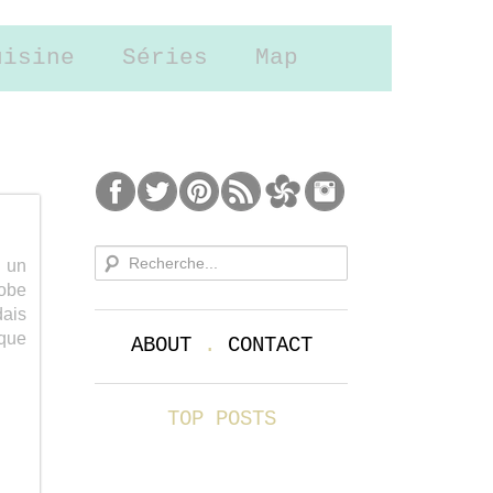
uisine
Séries
Map
s un
robe
dais
ique
ABOUT
.
CONTACT
TOP POSTS