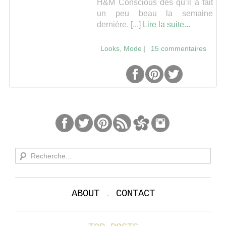
H&M Conscious dès qu’il a fait
un peu beau la semaine
Séries
dernière. [...]
Lire la suite...
Map
Looks
,
Mode
|
15 commentaires
ABOUT
.
CONTACT