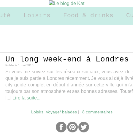
uté
Loisirs
Food & drinks
C
Un long week-end à Londres
Publié le
1 mai 2015
Si vous me suivez sur les réseaux sociaux, vous avez du 
que je suis partie à Londres récemment. Je vous ai déjà livr
city guide complet en début d’année sur cette ville qui m’at
toujours par son atmosphère et ses bonnes adresses. Toutef
[...]
Lire la suite...
Loisirs
,
Voyage/ balades
|
8 commentaires