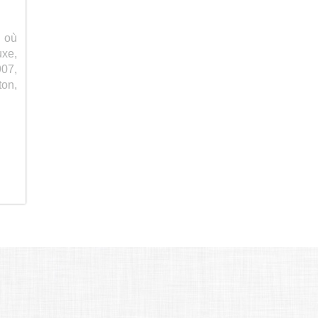
, où
uxe,
907,
ton,