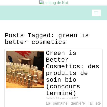
Accueil
Posts Tagged:
green is
better cosmetics
Mode
Green is
Beauté
Better
Cosmetics: des
Loisirs
produits de
soin bio
(concours
Food & drinks
terminé)
Publié le
19 septembre 2012
Cuisine
La semaine dernière j’ai été