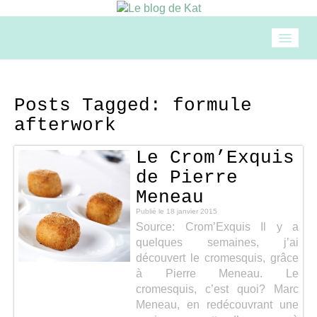
Accueil
Posts Tagged:
formule
afterwork
Mode
Le Crom’Exquis
Beauté
de Pierre
Meneau
Loisirs
Publié le
18 janvier 2015
Source: Crom’Exquis Il y a
quelques semaines, j’ai
Food & drinks
découvert le cromesquis, grâce
à Pierre Meneau. Le
cromesquis, c’est quoi? Marc
Cuisine
Meneau, en redécouvrant une