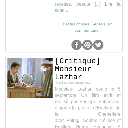
recettes, beauté [...]
Lire la
Séries
suite...
Petites choses
,
Séries
|
un
Map
commentaire
[Critique]
Monsieur
Lazhar
Publié le
3 septembre 2012
Monsieur Lazhar, sortie le 5
septembre Un film écrit et
réalisé par Philippe Falardeau,
d’après la pièce d’Evelyne de
la Chenelière
avec Fellag, Sophie Nélisse et
Emillien Néron. Synopsis: A