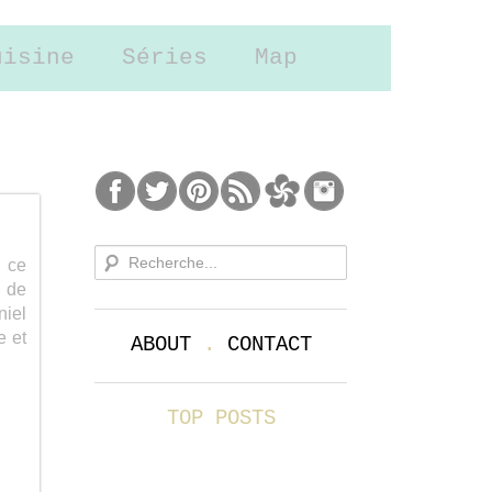
uisine
Séries
Map
n ce
s de
iel
e et
ABOUT
.
CONTACT
TOP POSTS