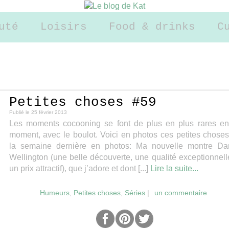
uté
Loisirs
Food & drinks
C
Petites choses #59
Publié le
25 février 2013
Les moments cocooning se font de plus en plus rares e
moment, avec le boulot. Voici en photos ces petites chose
la semaine dernière en photos: Ma nouvelle montre Dan
Wellington (une belle découverte, une qualité exceptionnell
un prix attractif), que j’adore et dont [...]
Lire la suite...
Humeurs
,
Petites choses
,
Séries
|
un commentaire