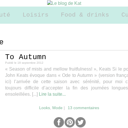
uté
Loisirs
Food & drinks
C
e
To Autumn
Publié le
18 septembre 2012
« Season of mists and mellow fruitfulness! », Keats Si le p
John Keats évoque dans « Ode to Autumn » (version franç
ici) l’arrivée de cette saison avec sérénité, pour moi c
toujours difficile d’accepter la fin des journées longue
ensoleillées. [...]
Lire la suite...
Looks
,
Mode
|
13 commentaires