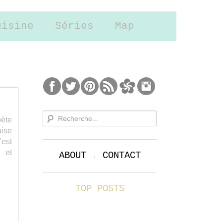
uisine
Séries
Map
oète
aise
’est
s et
ABOUT
.
CONTACT
TOP POSTS